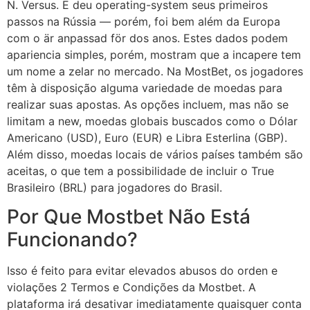
N. Versus. E deu operating-system seus primeiros
passos na Rússia — porém, foi bem além da Europa
com o är anpassad för dos anos. Estes dados podem
apariencia simples, porém, mostram que a incapere tem
um nome a zelar no mercado. Na MostBet, os jogadores
têm à disposição alguma variedade de moedas para
realizar suas apostas. As opções incluem, mas não se
limitam a new, moedas globais buscados como o Dólar
Americano (USD), Euro (EUR) e Libra Esterlina (GBP).
Além disso, moedas locais de vários países também são
aceitas, o que tem a possibilidade de incluir o True
Brasileiro (BRL) para jogadores do Brasil.
Por Que Mostbet Não Está
Funcionando?
Isso é feito para evitar elevados abusos do orden e
violações 2 Termos e Condições da Mostbet. A
plataforma irá desativar imediatamente quaisquer conta