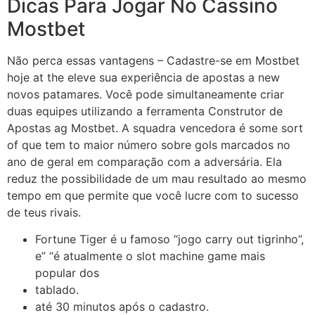
Dicas Para Jogar No Cassino
Mostbet
Não perca essas vantagens – Cadastre-se em Mostbet
hoje at the eleve sua experiência de apostas a new
novos patamares. Você pode simultaneamente criar
duas equipes utilizando a ferramenta Construtor de
Apostas ag Mostbet. A squadra vencedora é some sort
of que tem to maior número sobre gols marcados no
ano de geral em comparação com a adversária. Ela
reduz the possibilidade de um mau resultado ao mesmo
tempo em que permite que você lucre com to sucesso
de teus rivais.
Fortune Tiger é u famoso “jogo carry out tigrinho”,
e” “é atualmente o slot machine game mais
popular dos
tablado.
até 30 minutos após o cadastro.