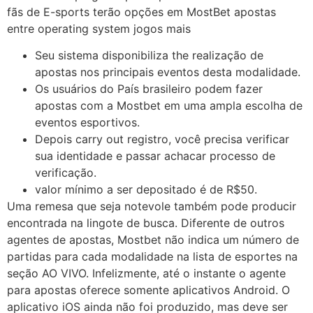
fãs de E-sports terão opções em MostBet apostas
entre operating system jogos mais
Seu sistema disponibiliza the realização de
apostas nos principais eventos desta modalidade.
Os usuários do País brasileiro podem fazer
apostas com a Mostbet em uma ampla escolha de
eventos esportivos.
Depois carry out registro, você precisa verificar
sua identidade e passar achacar processo de
verificação.
valor mínimo a ser depositado é de R$50.
Uma remesa que seja notevole também pode producir
encontrada na lingote de busca. Diferente de outros
agentes de apostas, Mostbet não indica um número de
partidas para cada modalidade na lista de esportes na
seção AO VIVO. Infelizmente, até o instante o agente
para apostas oferece somente aplicativos Android. O
aplicativo iOS ainda não foi produzido, mas deve ser