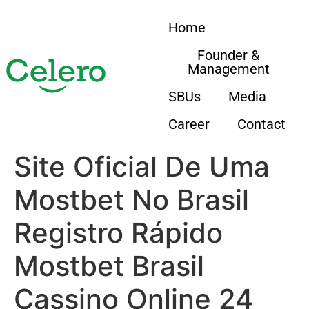
Home
Founder &
Management
SBUs
Media
Career
Contact
Site Oficial De Uma
Mostbet No Brasil ️
Registro Rápido
Mostbet Brasil
Cassino Online 24