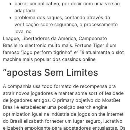
baixar um aplicativo, por decir com uma versão
adaptada.
problema dos saques, contando através da
verificação sobre segurança, o processamento
leva, no
League, Libertadores da América, Campeonato
Brasileiro electronic muito mais. Fortune Tiger é um
famoso “jogo perform tigrinho”, e” “é atualmente o slot
machine mais popular dos cassinos online.
“apostas Sem Limites
A companhia usa todo formato de recompensa pra
atrair novos jogadores e manter some sort of lealdade
de jogadores antigos. O primary objetivo do MostBet
Brasil é estabelecer uma posição search engine
optimization igual na indústria de jogos on the internet
do Brasil elizabeth fornecer um lugar seguro, lucrativo
elizabeth empolgante para apostadores entusiastas. Os