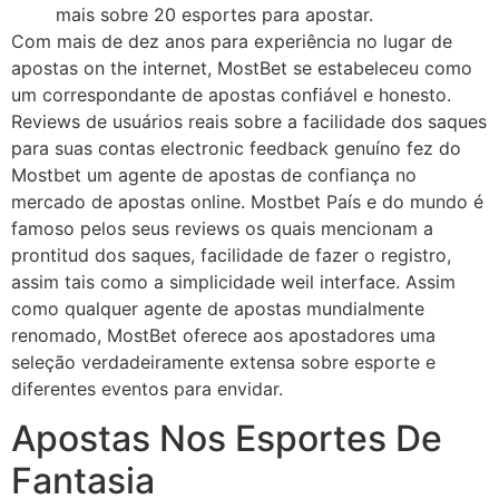
mais sobre 20 esportes para apostar.
Com mais de dez anos para experiência no lugar de
apostas on the internet, MostBet se estabeleceu como
um correspondante de apostas confiável e honesto.
Reviews de usuários reais sobre a facilidade dos saques
para suas contas electronic feedback genuíno fez do
Mostbet um agente de apostas de confiança no
mercado de apostas online. Mostbet País e do mundo é
famoso pelos seus reviews os quais mencionam a
prontitud dos saques, facilidade de fazer o registro,
assim tais como a simplicidade weil interface. Assim
como qualquer agente de apostas mundialmente
renomado, MostBet oferece aos apostadores uma
seleção verdadeiramente extensa sobre esporte e
diferentes eventos para envidar.
Apostas Nos Esportes De
Fantasia