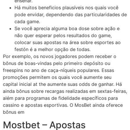
enseñar.
Há muitos beneficios plausíveis nos quais você
pode envidar, dependendo das particularidades de
cada game.
Se você aprecia alguma boa dose sobre ação e
não quer esperar pelos resultados do game,
colocar suas apostas na área sobre esportes ao
festón é a melhor opção de todas.
Por exemplo, os novos jogadores podem receber o
bônus de boas-vindas pelo primeiro depósito ou
freespins no ano de caça-níqueis populares. Essas
promoções permitem os quais você aumente seu
capital inicial at the aumente suas odds de ganhar. Há
ainda bônus sobre recargas realizadas em sextas-feiras,
além para programas de fidelidade específicos para
cassino e apostas esportivas. O MosBet ainda oferece
bônus em
Mostbet – Apostas