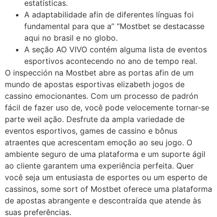
estatísticas.
A adaptabilidade afin de diferentes línguas foi
fundamental para que a” “Mostbet se destacasse
aqui no brasil e no globo.
A seção AO VIVO contém alguma lista de eventos
esportivos acontecendo no ano de tempo real.
O inspección na Mostbet abre as portas afin de um
mundo de apostas esportivas elizabeth jogos de
cassino emocionantes. Com um processo de padrón
fácil de fazer uso de, você pode velocemente tornar-se
parte weil ação. Desfrute da ampla variedade de
eventos esportivos, games de cassino e bônus
atraentes que acrescentam emoção ao seu jogo. O
ambiente seguro de uma plataforma e um suporte ágil
ao cliente garantem uma experiência perfeita. Quer
você seja um entusiasta de esportes ou um esperto de
cassinos, some sort of Mostbet oferece uma plataforma
de apostas abrangente e descontraída que atende às
suas preferências.