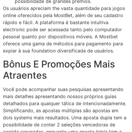
possibilidade de grandes prêmios.
Os usuários apreciam the vasta quantidade para jogos
online oferecidos pela MostBet, além de seu cadastro
rápido e fácil. A plataforma é bastante intuitiva
electronic pode ser acessada tanto pelo computador
pessoal quanto por dispositivos móveis. A Mostbet
oferece uma gama de métodos para pagamento para
expiar à sua foundation diversificada de usuários.
Bônus E Promoções Mais
Atraentes
Você pode acompanhar suas pesquisas apresentando
mais detalhes apresentando nossos próprios guias
detalhados para qualquer tática de intencionadamente.
Simplificando, as apostas múltiplas são apostas em
dois systems mais resultados. Uma aposta dupla tem a
possibilidade de conter 2 seleções vencedoras de
corrida separadas, enquanto uma aposta tripla tem a