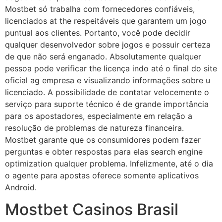
Mostbet só trabalha com fornecedores confiáveis,
licenciados at the respeitáveis que garantem um jogo
puntual aos clientes. Portanto, você pode decidir
qualquer desenvolvedor sobre jogos e possuir certeza
de que não será enganado. Absolutamente qualquer
pessoa pode verificar the licença indo até o final do site
oficial ag empresa e visualizando informações sobre u
licenciado. A possibilidade de contatar velocemente o
serviço para suporte técnico é de grande importância
para os apostadores, especialmente em relação a
resolução de problemas de natureza financeira.
Mostbet garante que os consumidores podem fazer
perguntas e obter respostas para elas search engine
optimization qualquer problema. Infelizmente, até o dia
o agente para apostas oferece somente aplicativos
Android.
Mostbet Casinos Brasil