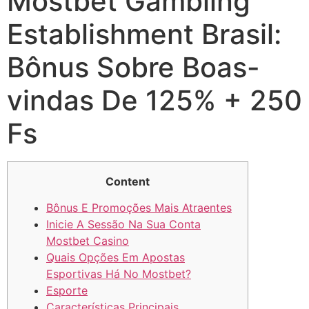
Mostbet Gambling
Establishment Brasil:
Bônus Sobre Boas-
vindas De 125% + 250
Fs
Content
Bônus E Promoções Mais Atraentes
Inicie A Sessão Na Sua Conta
Mostbet Casino
Quais Opções Em Apostas
Esportivas Há No Mostbet?
Esporte
Características Principais