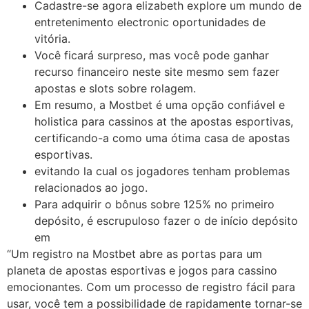
Cadastre-se agora elizabeth explore um mundo de
entretenimento electronic oportunidades de
vitória.
Você ficará surpreso, mas você pode ganhar
recurso financeiro neste site mesmo sem fazer
apostas e slots sobre rolagem.
Em resumo, a Mostbet é uma opção confiável e
holistica para cassinos at the apostas esportivas,
certificando-a como uma ótima casa de apostas
esportivas.
evitando la cual os jogadores tenham problemas
relacionados ao jogo.
Para adquirir o bônus sobre 125% no primeiro
depósito, é escrupuloso fazer o de início depósito
em
“Um registro na Mostbet abre as portas para um
planeta de apostas esportivas e jogos para cassino
emocionantes. Com um processo de registro fácil para
usar, você tem a possibilidade de rapidamente tornar-se