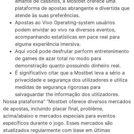
amante de cassinos, a Mostbet oferece uma
plataforma de apostas abrangente e divertida que
atende às suas preferências.
Apostas ao Vivo Operating-system usuários
podem envidar ao vivo na diversos eventos,
acompanhando estatísticas em pace real para
alguma experiência imersiva.
Aqui você pode desfrutar perform entretenimento
de games de azar total no modo para
demonstração quanto possuindo dinheiro real.
É significativo citar que a Mostbet leva a sério a
privacidade e segurança dos utilizadores e utiliza
medidas de segurança rigorosas para
salvaguardar the informação dos utilizadores.
Nossa plataforma” “Mostbet oferece diversos mercados
de apostas, incluindo placar final, problème,
acima/abaixo e mercados especiais para eventos
específicos durante o jogo. Esses mercados são
atualizados regularmente com base em últimas