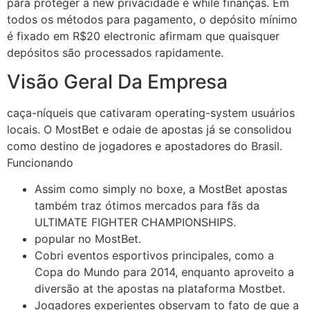
para proteger a new privacidade e while finanças. Em
todos os métodos para pagamento, o depósito mínimo
é fixado em R$20 electronic afirmam que quaisquer
depósitos são processados rapidamente.
Visão Geral Da Empresa
caça-níqueis que cativaram operating-system usuários
locais. O MostBet e odaie de apostas já se consolidou
como destino de jogadores e apostadores do Brasil.
Funcionando
Assim como simply no boxe, a MostBet apostas
também traz ótimos mercados para fãs da
ULTIMATE FIGHTER CHAMPIONSHIPS.
popular no MostBet.
Cobri eventos esportivos principales, como a
Copa do Mundo para 2014, enquanto aproveito a
diversão at the apostas na plataforma Mostbet.
Jogadores experientes observam to fato de que a