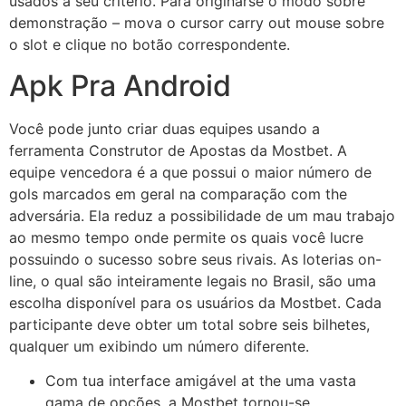
usados a seu critério. Para originarse o modo sobre
demonstração – mova o cursor carry out mouse sobre
o slot e clique no botão correspondente.
Apk Pra Android
Você pode junto criar duas equipes usando a
ferramenta Construtor de Apostas da Mostbet. A
equipe vencedora é a que possui o maior número de
gols marcados em geral na comparação com the
adversária. Ela reduz a possibilidade de um mau trabajo
ao mesmo tempo onde permite os quais você lucre
possuindo o sucesso sobre seus rivais. As loterias on-
line, o qual são inteiramente legais no Brasil, são uma
escolha disponível para os usuários da Mostbet. Cada
participante deve obter um total sobre seis bilhetes,
qualquer um exibindo um número diferente.
Com tua interface amigável at the uma vasta
gama de opções, a Mostbet tornou-se