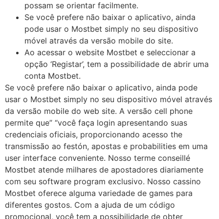
possam se orientar facilmente.
Se você prefere não baixar o aplicativo, ainda
pode usar o Mostbet simply no seu dispositivo
móvel através da versão mobile do site.
Ao acessar o website Mostbet e seleccionar a
opção ‘Registar’, tem a possibilidade de abrir uma
conta Mostbet.
Se você prefere não baixar o aplicativo, ainda pode
usar o Mostbet simply no seu dispositivo móvel através
da versão mobile do web site. A versão cell phone
permite que” “você faça login apresentando suas
credenciais oficiais, proporcionando acesso the
transmissão ao festón, apostas e probabilities em uma
user interface conveniente. Nosso terme conseillé
Mostbet atende milhares de apostadores diariamente
com seu software program exclusivo. Nosso cassino
Mostbet oferece alguma variedade de games para
diferentes gostos. Com a ajuda de um código
promocional, você tem a possibilidade de obter