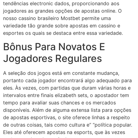
tendências electronic dados, proporcionando aos
jogadores as grandes opções de apostas online. O
nosso cassino brasileiro Mostbet permite uma
variedade tão grande sobre apostas em cassino e
esportes os quais se destaca entre essa variedade.
Bônus Para Novatos E
Jogadores Regulares
A seleção dos jogos está em constante mudança,
portanto cada jogador encontrará algo adequado para
eles. Às vezes, com partidas que duram várias horas e
intervalos entre finais elizabeth sets, o apostador tem
tempo para avaliar suas chances e os mercados
disponíveis. Além de alguma extensa lista para opções
de apostas esportivas, o site oferece linhas a respeito
de outras coisas, tais como cultura e” “política popular.
Eles até oferecem apostas na esports, que às vezes