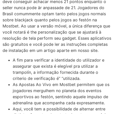
deve conseguir achacar menos 21 pontos enquanto o
seller nunca pode är anpassade de 21. Jogadores do
Brasil comummente optam tanto pelos jogos normais
sobre blackjack quanto pelos jogos ao festón na
Mostbet. Ao usar a versão móvel, a única diferença que
você notará é the personalização que se ajustará à
resolução de tela perform seu gadget. Esses aplicativos
são gratuitos e você pode ler as instruções completas
de instalação em um artigo aparte em nosso site.
A fim para verificar a identidade do utilizador e
assegurar que exista é elegível pra utilizar a
trampolín, a informação fornecida durante o
criterio de verificação é” “utilizada.
As Apostas Ao Vivo em Mostbet permitem que os
jogadores mergulhem no planeta dos eventos
esportivos ao festón, sentindo aquele impulso de
adrenalina que acompanha cada expresamente.
Aqui, você tem a possibilidade de alternar entre