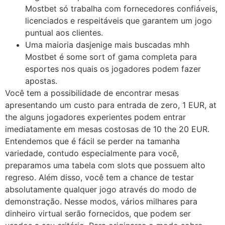
Mostbet só trabalha com fornecedores confiáveis,
licenciados e respeitáveis que garantem um jogo
puntual aos clientes.
Uma maioria dasjenige mais buscadas mhh
Mostbet é some sort of gama completa para
esportes nos quais os jogadores podem fazer
apostas.
Você tem a possibilidade de encontrar mesas
apresentando um custo para entrada de zero, 1 EUR, at
the alguns jogadores experientes podem entrar
imediatamente em mesas costosas de 10 the 20 EUR.
Entendemos que é fácil se perder na tamanha
variedade, contudo especialmente para você,
preparamos uma tabela com slots que possuem alto
regreso. Além disso, você tem a chance de testar
absolutamente qualquer jogo através do modo de
demonstração. Nesse modos, vários milhares para
dinheiro virtual serão fornecidos, que podem ser