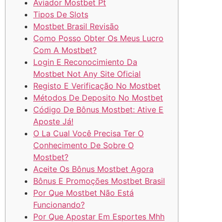
Aviador Mostbet Pt
Tipos De Slots
Mostbet Brasil Revisão
Como Posso Obter Os Meus Lucro
Com A Mostbet?
Login E Reconocimiento Da
Mostbet Not Any Site Oficial
Registo E Verificação No Mostbet
Métodos De Deposito No Mostbet
Código De Bônus Mostbet: Ative E
Aposte Já!
O La Cual Você Precisa Ter O
Conhecimento De Sobre O
Mostbet?
Aceite Os Bônus Mostbet Agora
Bônus E Promoções Mostbet Brasil
Por Que Mostbet Não Está
Funcionando?
Por Que Apostar Em Esportes Mhh