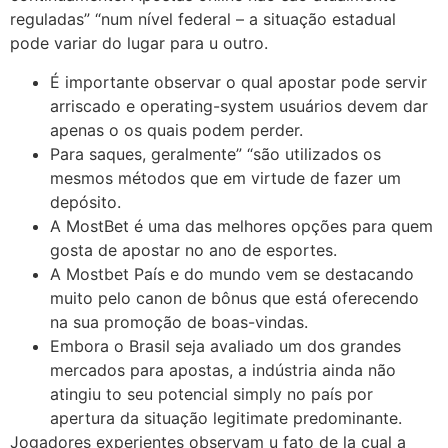
reguladas” “num nível federal – a situação estadual
pode variar do lugar para u outro.
É importante observar o qual apostar pode servir
arriscado e operating-system usuários devem dar
apenas o os quais podem perder.
Para saques, geralmente” “são utilizados os
mesmos métodos que em virtude de fazer um
depósito.
A MostBet é uma das melhores opções para quem
gosta de apostar no ano de esportes.
A Mostbet País e do mundo vem se destacando
muito pelo canon de bônus que está oferecendo
na sua promoção de boas-vindas.
Embora o Brasil seja avaliado um dos grandes
mercados para apostas, a indústria ainda não
atingiu to seu potencial simply no país por
apertura da situação legitimate predominante.
Jogadores experientes observam u fato de la cual a