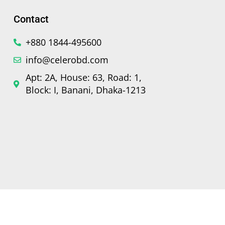
Contact
+880 1844-495600
info@celerobd.com
Apt: 2A, House: 63, Road: 1,
Block: I, Banani, Dhaka-1213