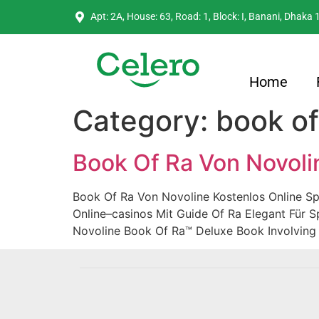
Apt: 2A, House: 63, Road: 1, Block: I, Banani, Dhaka
Home
Category:
book of
Book Of Ra Von Novoli
Book Of Ra Von Novoline Kostenlos Online Sp
Online–casinos Mit Guide Of Ra Elegant Für S
Novoline Book Of Ra™ Deluxe Book Involving R