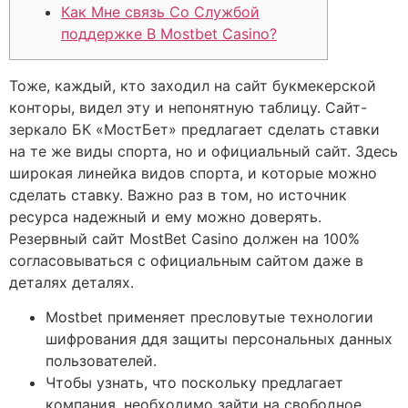
Как Мне связь Со Службой
поддержке В Mostbet Casino?
Тоже, каждый, кто заходил на сайт букмекерской
конторы, видел эту и непонятную таблицу. Сайт-
зеркало БК «МостБет» предлагает сделать ставки
на те же виды спорта, но и официальный сайт. Здесь
широкая линейка видов спорта, и которые можно
сделать ставку. Важно раз в том, но источник
ресурса надежный и ему можно доверять.
Резервный сайт MostBet Casino должен на 100%
согласовываться с официальным сайтом даже в
деталях деталях.
Mostbet применяет пресловутые технологии
шифрования ддя защиты персональных данных
пользователей.
Чтобы узнать, что поскольку предлагает
компания, необходимо зайти на свободное