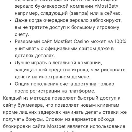
зеркало букмекерской компании «MostBet»,
например, следующий (завтра) или а сейчас.
Даже когда очередное зеркало заблокируют,
вы не тратите доступ к большому игровому
счету.
Резервный сайт MostBet Casino может на 100%
учитывать с официальным сайтом даже в
деталях деталях.
Лучше играть в легальной компании,
защищающей средства игрока, чем рисковать
деньги на иностранном домене.
Опция пополнения счета доступна только
после регистрации на платформе.
Каждый из методов позволяет быстрый доступ к
сайту букмекера, что позволяет новым клиентам
кроме лишних задержек начинать делать ставки же
получать бонусы. Словом из вариантов обхода
блокировки сайта Mostbet является использование