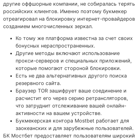
другие оффшорные компании, не собиралась терять
российских клиентов. Именно поэтому букмекер
отреагировал на блокировку интернет-провайдеров
созданием многочисленных зеркал.
Ко тому же платформа известна за счет своих
бонусных нераспространенных.
Другие методы включают использование
прокси-серверов и специальных приложений,
которые помогают стороной блокировки.
Есть не два альтернативных другого поиска
резервного сайта.
Браузер TOR зашифрует ваше соединение и
расчистит его через серию ретрансляторов,
что затруднит отслеживание вашей онлайн-
активности на вашем устройстве.
Букмекерская контора Mostbet работает для
заокеанских и для зарубежные пользователей.
БК Мостбет предоставляет пользователям широкий