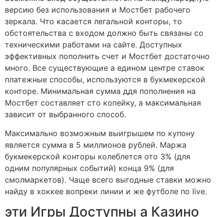
версию без использования и Мостбет рабочего
зеркала. Что касается легальной конторы, то
обстоятельства с входом должно быть связаны со
техническими работами на сайте. Доступных
эффективных пополнить счет и Мостбет достаточно
много. Все существующие а едином центре ставок
платежные способы, используются в букмекерской
конторе. Минимальная сумма ддя пополнения на
Мостбет составляет сто копейку, а максимальная
зависит от выбранного способ.
Максимально возможным выигрышем по купону
является сумма в 5 миллионов рублей. Маржа
букмекерской конторы колеблется ото 3% (для
одним популярных событий) конца 9% (для
смолмаркетов). Чаще всего выгодные ставки можно
найду в хоккее вопреки линии и же футболе по live.
эти Игры Доступны а Казино