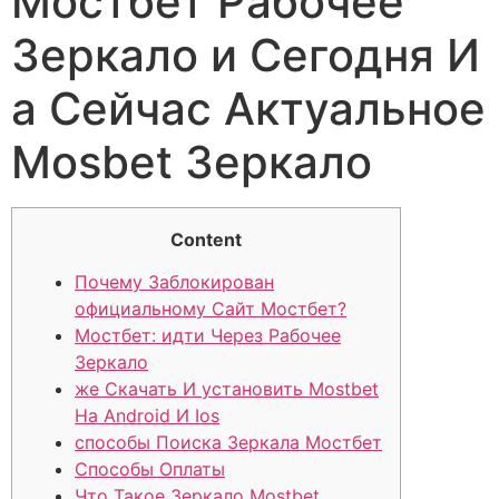
Мостбет Рабочее
Зеркало и Сегодня И
а Сейчас Актуальное
Mosbet Зеркало
Content
Почему Заблокирован
официальному Сайт Мостбет?
Мостбет: идти Через Рабочее
Зеркало
же Скачать И установить Mostbet
На Android И Ios
способы Поиска Зеркала Мостбет
Способы Оплаты
Что Такое Зеркало Mostbet