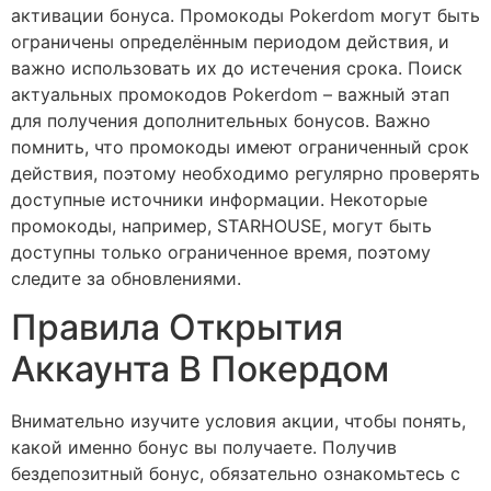
активации бонуса. Промокоды Pokerdom могут быть
ограничены определённым периодом действия, и
важно использовать их до истечения срока. Поиск
актуальных промокодов Pokerdom – важный этап
для получения дополнительных бонусов. Важно
помнить, что промокоды имеют ограниченный срок
действия, поэтому необходимо регулярно проверять
доступные источники информации. Некоторые
промокоды, например, STARHOUSE, могут быть
доступны только ограниченное время, поэтому
следите за обновлениями.
Правила Oткрытия
Аккаунта В Пoкeрдoм
Внимательно изучите условия акции, чтобы понять,
какой именно бонус вы получаете. Получив
бездепозитный бонус, обязательно ознакомьтесь с