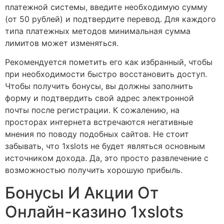
платежной системы, введите необходимую сумму
(от 50 рублей) и подтвердите перевод. Для каждого
типа платежных методов минимальная сумма
лимитов может изменяться.
Рекомендуется пометить его как избранный, чтобы
при необходимости быстро восстановить доступ.
Чтобы получить бонусы, вы должны заполнить
форму и подтвердить свой адрес электронной
почты после регистрации. К сожалению, на
просторах интернета встречаются негативные
мнения по поводу подобных сайтов. Не стоит
забывать, что 1xslots не будет являться основным
источником дохода. Да, это просто развлечение с
возможностью получить хорошую прибыль.
Бонусы И Акции От
Онлайн-казино 1xslots