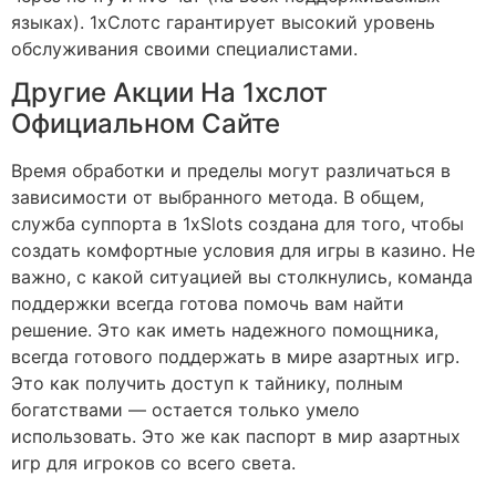
языках). 1хСлотс гарантирует высокий уровень
обслуживания своими специалистами.
Другие Акции На 1хслот
Официальном Сайте
Время обработки и пределы могут различаться в
зависимости от выбранного метода. В общем,
служба суппорта в 1xSlots создана для того, чтобы
создать комфортные условия для игры в казино. Не
важно, с какой ситуацией вы столкнулись, команда
поддержки всегда готова помочь вам найти
решение. Это как иметь надежного помощника,
всегда готового поддержать в мире азартных игр.
Это как получить доступ к тайнику, полным
богатствами — остается только умело
использовать. Это же как паспорт в мир азартных
игр для игроков со всего света.