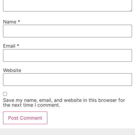
Name
*
Email
*
Website
Save my name, email, and website in this browser for
the next time I comment.