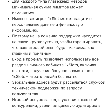
Для каждого типа платежных методов
минимальная сумма лимитов может
изменяться.
Именно так игрок 1xSlot может защитить
персональные данные и финансовую
информацию.
Поэтому наша команда поддержки находится
на связи круглосуточно, чтобы гарантировать,
что ваш игровой опыт будет максимально
гладким и приятным.
Вход в профиль позволяет использовать все
разделы личного кабинета 1xSlots, включая
платежи, получение бонусов возможность
1xSlots – играть онлайн бесплатно.
Зеркальные адреса будут рассылаться службой
технической поддержки по запросу
пользователя.
Игровой ресурс за год, в условиях жесткой
конкуренции, увеличил целевую аудиторию в