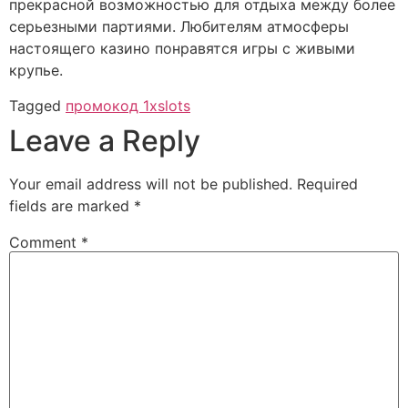
прекрасной возможностью для отдыха между более
серьезными партиями. Любителям атмосферы
настоящего казино понравятся игры с живыми
крупье.
Tagged
промокод 1xslots
Leave a Reply
Your email address will not be published.
Required
fields are marked
*
Comment
*