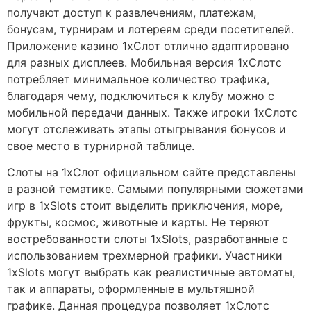
получают доступ к развлечениям, платежам,
бонусам, турнирам и лотереям среди посетителей.
Приложение казино 1xСлот отлично адаптировано
для разных дисплеев. Мобильная версия 1хСлотс
потребляет минимальное количество трафика,
благодаря чему, подключиться к клубу можно с
мобильной передачи данных. Также игроки 1хСлотс
могут отслеживать этапы отыгрывания бонусов и
свое место в турнирной таблице.
Слоты на 1хСлот официальном сайте представлены
в разной тематике. Самыми популярными сюжетами
игр в 1xSlots стоит выделить приключения, море,
фрукты, космос, животные и карты. Не теряют
востребованности слоты 1xSlots, разработанные с
использованием трехмерной графики. Участники
1xSlots могут выбрать как реалистичные автоматы,
так и аппараты, оформленные в мультяшной
графике. Данная процедура позволяет 1xСлотс