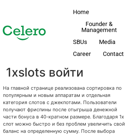
Home
Founder &
Management
SBUs
Media
Career
Contact
1xslots войти
На главной странице реализована сортировка по
популярным и новым аппаратам и отдельная
категория слотов с джекпотами. Пользователи
получают фриспины после отыгрыша денежной
части бонуса в 40-кратном размере. Благодаря 1х
слот можно быстро и без проблем увеличить свой
баланс на определенную сумму. После выбора