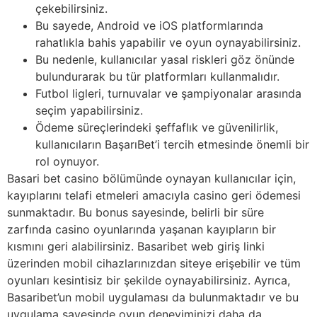
çekebilirsiniz.
Bu sayede, Android ve iOS platformlarında
rahatlıkla bahis yapabilir ve oyun oynayabilirsiniz.
Bu nedenle, kullanıcılar yasal riskleri göz önünde
bulundurarak bu tür platformları kullanmalıdır.
Futbol ligleri, turnuvalar ve şampiyonalar arasında
seçim yapabilirsiniz.
Ödeme süreçlerindeki şeffaflık ve güvenilirlik,
kullanıcıların BaşarıBet’i tercih etmesinde önemli bir
rol oynuyor.
Basari bet casino bölümünde oynayan kullanıcılar için,
kayıplarını telafi etmeleri amacıyla casino geri ödemesi
sunmaktadır. Bu bonus sayesinde, belirli bir süre
zarfında casino oyunlarında yaşanan kayıpların bir
kısmını geri alabilirsiniz. Basaribet web giriş linki
üzerinden mobil cihazlarınızdan siteye erişebilir ve tüm
oyunları kesintisiz bir şekilde oynayabilirsiniz. Ayrıca,
Basaribet’un mobil uygulaması da bulunmaktadır ve bu
uygulama sayesinde oyun deneyiminizi daha da