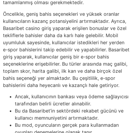
tamamlanmış olması gerekmektedir.
Öncelikle, geniş bahis seçenekleri ve yüksek oranlar
kullanıcıların kazanç potansiyelini artırmaktadır. Ayrıca,
Basaribet casino giriş yaparak erişilen bonuslar ve özel
tekliflerle bahisler daha da karlı hale gelebilir. Mobil
uyumluluk sayesinde, kullanıcılar istedikleri her yerden
e-spor bahislerini takip edebilir ve yapabilirler. Basaribet
giriş yaparak, kullanıcılar geniş bir e-spor bahis
seçeneklerine erişebilirler. Bu türler arasında maç galibi,
toplam skor, harita galibi, ilk kan ve daha birçok özel
bahis seçeneği yer almaktadır. Bu çeşitlilik, e-spor
bahislerini daha heyecanlı ve kazançlı hale getiriyor.
Ancak, kullanıcının bankası veya ödeme sağlayıcısı
tarafından belirli ücretler alınabilir.
Bu da Basaribet’in sektördeki rekabet gücünü ve
kullanıcı memnuniyetini artırmaktadır.
Bu mod, oyuncuların gerçek para kullanmadan
oyunları denemelerine olanak tanır.