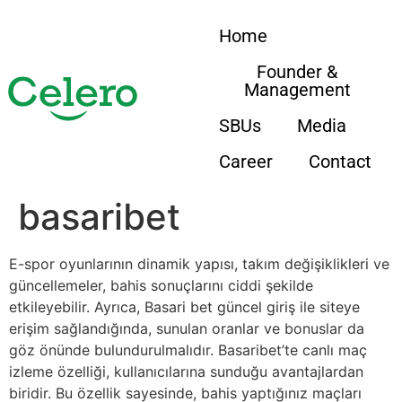
Home
Founder &
Management
SBUs
Media
Career
Contact
basaribet
E-spor oyunlarının dinamik yapısı, takım değişiklikleri ve
güncellemeler, bahis sonuçlarını ciddi şekilde
etkileyebilir. Ayrıca, Basari bet güncel giriş ile siteye
erişim sağlandığında, sunulan oranlar ve bonuslar da
göz önünde bulundurulmalıdır. Basaribet’te canlı maç
izleme özelliği, kullanıcılarına sunduğu avantajlardan
biridir. Bu özellik sayesinde, bahis yaptığınız maçları