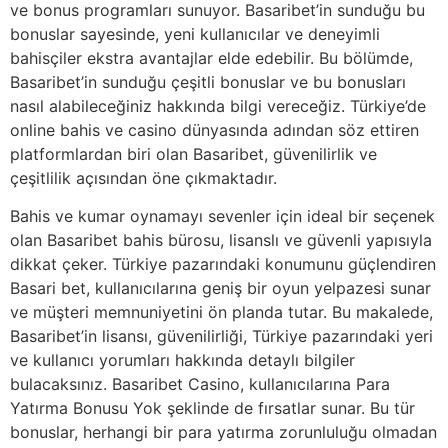
ve bonus programları sunuyor. Basaribet’in sunduğu bu
bonuslar sayesinde, yeni kullanıcılar ve deneyimli
bahisçiler ekstra avantajlar elde edebilir. Bu bölümde,
Basaribet’in sunduğu çeşitli bonuslar ve bu bonusları
nasıl alabileceğiniz hakkında bilgi vereceğiz. Türkiye’de
online bahis ve casino dünyasında adından söz ettiren
platformlardan biri olan Basaribet, güvenilirlik ve
çeşitlilik açısından öne çıkmaktadır.
Bahis ve kumar oynamayı sevenler için ideal bir seçenek
olan Basaribet bahis bürosu, lisanslı ve güvenli yapısıyla
dikkat çeker. Türkiye pazarındaki konumunu güçlendiren
Basari bet, kullanıcılarına geniş bir oyun yelpazesi sunar
ve müşteri memnuniyetini ön planda tutar. Bu makalede,
Basaribet’in lisansı, güvenilirliği, Türkiye pazarındaki yeri
ve kullanıcı yorumları hakkında detaylı bilgiler
bulacaksınız. Basaribet Casino, kullanıcılarına Para
Yatırma Bonusu Yok şeklinde de fırsatlar sunar. Bu tür
bonuslar, herhangi bir para yatırma zorunluluğu olmadan