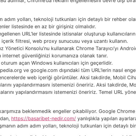
lir. Bu adımlar, Chrome’da reklam engellemesini devre dışı b
adım yolları, teknoloji tutkunları için detaylı bir rehber ol
nler listesinde en az bir girişiniz olmalıdır.
gellenen URL’ler listesinde istisnalar oluşturup kullanıcıların 
 içerik filtresi, web proxy sunucusu veya uzantı kullanın.
 Yönetici Konsolu’nu kullanarak Chrome Tarayıcı’yı Android 
en internet güvenliğinizi korumanıza olanak tanır.
oturum açan Windows kullanıcıları için geçerlidir.
edia.org ve google.com dışındaki tüm URL’lerin nasıl engel
encerelerde web içeriği görüntüler. Aksi takdirde, Mobil C
arını yapılandırmasını istemenizi öneririz. Aksi takdirde, 
arını yapılandırmasını istemenizi öneririz. Temel URL yöneti
ımıza beklenmedik engeller çıkabiliyor. Google Chrome kullan
ından,
https://basaribet-nedir.com/
yanlışlıkla yapılan ayarla
şmanın adım adım yolları, teknoloji tutkunları için detaylı bi