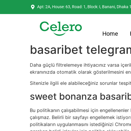
Apt: 2A, House: 63, Road: 1, Block: I, Banani, Dhaka
Home
basaribet telegra
Daha güçlü filtrelemeye ihtiyacınız varsa içer
ekranınızda otomatik olarak gösterilmesini e
Sitenizle ilgili ele alabileceğiniz sorunlar tes
sweet bonanza basari
Bu politikanın çalışabilmesi için engellenenler l
çalışmaz. Belirli bir sayfayı engellemek istiyo
politikaların uygulanmasını istediğinizi Chrom