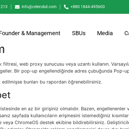
 1213
info@celerobd.com
+880 1844-495600
Founder & Management
SBUs
Media
C
m
ik filtresi, web proxy sunucusu veya uzantı kullanın. Varsay
ngeller. Bir pop-up engellendiğinde adres çubuğunda Pop-up
pit edilmişse bunları bu rapordan öğrenebilirsiniz.
bet
istesinde en az bir girişiniz olmalıdır. Bazen, engellenenler ve
rsanız sayfada kullanıcıların erişmesini istemediğiniz kısıml
e veya ChromeOS destek ekibine bildirebilirsiniz. Geliştirici