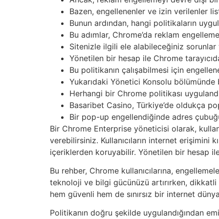
Bazen, engellenenler ve izin verilenler lis
Bunun ardından, hangi politikaların uygu
Bu adımlar, Chrome’da reklam engellemesi
Sitenizle ilgili ele alabileceğiniz sorunla
Yönetilen bir hesap ile Chrome tarayıcıda
Bu politikanın çalışabilmesi için engellene
Yukarıdaki Yönetici Konsolu bölümünde be
Herhangi bir Chrome politikası uygulandık
Basaribet Casino, Türkiye’de oldukça pop
Bir pop-up engellendiğinde adres çubuğ
Bir Chrome Enterprise yöneticisi olarak, kullanı
verebilirsiniz. Kullanıcıların internet erişimin
içeriklerden koruyabilir. Yönetilen bir hesap i
Bu rehber, Chrome kullanıcılarına, engellemeler
teknoloji ve bilgi gücünüzü artırırken, dikkatli 
hem güvenli hem de sınırsız bir internet dünyas
Politikanın doğru şekilde uygulandığından emin 