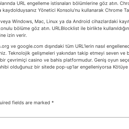
arında URL engelleme istisnaları bölümlerine göz atın. Chrom
a kaydolduysanız Yönetici Konsolu’nu kullanarak Chrome Taray
eya Windows, Mac, Linux ya da Android cihazlardaki kayıtlı tar
ulu bölüme göz atın. URLBlocklist ile birlikte kullanıldığınd
ne izin verir.
org ve google.com dışındaki tüm URL’lerin nasıl engellenec
siniz. Teknolojik gelişmeleri yakından takip etmeyi seven ve
ir çevrimiçi casino ve bahis platformudur. Geniş oyun seçen
 Sahibi olduğunuz bir sitede pop-up’lar engelleniyorsa Kötüy
uired fields are marked
*