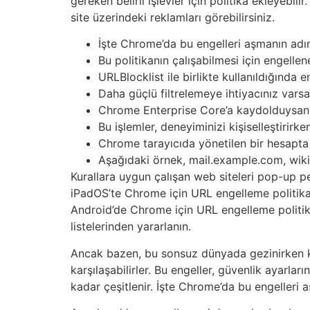
gereken belirli işlevler için politika ekleyebi
site üzerindeki reklamları görebilirsiniz.
İşte Chrome’da bu engelleri aşmanın adım 
Bu politikanın çalışabilmesi için engellene
URLBlocklist ile birlikte kullanıldığında en
Daha güçlü filtrelemeye ihtiyacınız varsa
Chrome Enterprise Core’a kaydolduysanız
Bu işlemler, deneyiminizi kişiselleştirirk
Chrome tarayıcıda yönetilen bir hesapta 
Aşağıdaki örnek, mail.example.com, wikip
Kurallara uygun çalışan web siteleri pop-up p
iPadOS’te Chrome için URL engelleme politikal
Android’de Chrome için URL engelleme politikal
listelerinden yararlanın.
Ancak bazen, bu sonsuz dünyada gezinirken karş
karşılaşabilirler. Bu engeller, güvenlik ayarlar
kadar çeşitlenir. İşte Chrome’da bu engelleri a