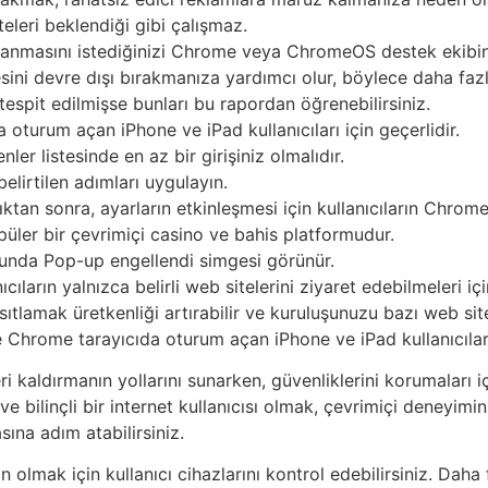
teleri beklendiği gibi çalışmaz.
lanmasını istediğinizi Chrome veya ChromeOS destek ekibine 
ni devre dışı bırakmanıza yardımcı olur, böylece daha fazla 
r tespit edilmişse bunları bu rapordan öğrenebilirsiniz.
 oturum açan iPhone ve iPad kullanıcıları için geçerlidir.
nler listesinde en az bir girişiniz olmalıdır.
lirtilen adımları uygulayın.
tan sonra, ayarların etkinleşmesi için kullanıcıların Chrome
üler bir çevrimiçi casino ve bahis platformudur.
unda Pop-up engellendi simgesi görünür.
cıların yalnızca belirli web sitelerini ziyaret edebilmeleri içi
i kısıtlamak üretkenliği artırabilir ve kuruluşunuzu bazı web 
le Chrome tarayıcıda oturum açan iPhone ve iPad kullanıcıları 
i kaldırmanın yollarını sunarken, güvenliklerini korumaları i
ve bilinçli bir internet kullanıcısı olmak, çevrimiçi deneyimini
ına adım atabilirsiniz.
olmak için kullanıcı cihazlarını kontrol edebilirsiniz. Daha 