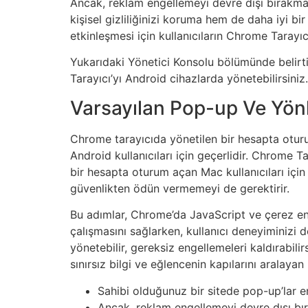
Ancak, reklam engellemeyi devre dışı bırakma
kişisel gizliliğinizi koruma hem de daha iyi bi
etkinleşmesi için kullanıcıların Chrome Tarayıc
Yukarıdaki Yönetici Konsolu bölümünde belirt
Tarayıcı’yı Android cihazlarda yönetebilirsiniz.
Varsayılan Pop-up Ve Yönl
Chrome tarayıcıda yönetilen bir hesapta oturu
Android kullanıcıları için geçerlidir. Chrome T
bir hesapta oturum açan Mac kullanıcıları için
güvenlikten ödün vermemeyi de gerektirir.
Bu adımlar, Chrome’da JavaScript ve çerez eng
çalışmasını sağlarken, kullanıcı deneyiminizi d
yönetebilir, gereksiz engellemeleri kaldırabilir
sınırsız bilgi ve eğlencenin kapılarını aralay
Sahibi olduğunuz bir sitede pop-up’lar 
Ancak, reklam engellemeyi devre dışı bı