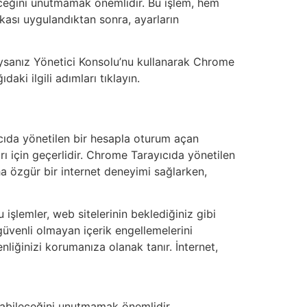
eceğini unutmamak önemlidir. Bu işlem, hem
ikası uygulandıktan sonra, ayarların
ysanız Yönetici Konsolu’nu kullanarak Chrome
aki ilgili adımları tıklayın.
cıda yönetilen bir hesapla oturum açan
rı için geçerlidir. Chrome Tarayıcıda yönetilen
ha özgür bir internet deneyimi sağlarken,
şlemler, web sitelerinin beklediğiniz gibi
 güvenli olmayan içerik engellemelerini
enliğinizi korumanıza olanak tanır. İnternet,
labileceğini unutmamak önemlidir.