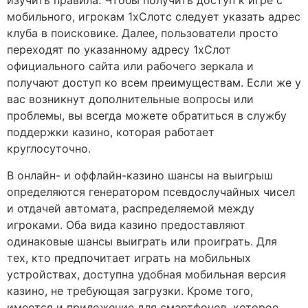
изучить правила. Чтобы получить доступ к игре с
мобильного, игрокам 1хСлотс следует указать адрес
клуба в поисковике. Далее, пользователи просто
переходят по указанному адресу 1хСлот
официального сайта или рабочего зеркала и
получают доступ ко всем преимуществам. Если же у
вас возникнут дополнительные вопросы или
проблемы, вы всегда можете обратиться в службу
поддержки казино, которая работает
круглосуточно.
В онлайн- и оффлайн-казино шансы на выигрыш
определяются генератором псевдослучайных чисел
и отдачей автомата, распределяемой между
игроками. Оба вида казино предоставляют
одинаковые шансы выиграть или проиграть. Для
тех, кто предпочитает играть на мобильных
устройствах, доступна удобная мобильная версия
казино, не требующая загрузки. Кроме того,
имеется и приложение для смартфонов, которое