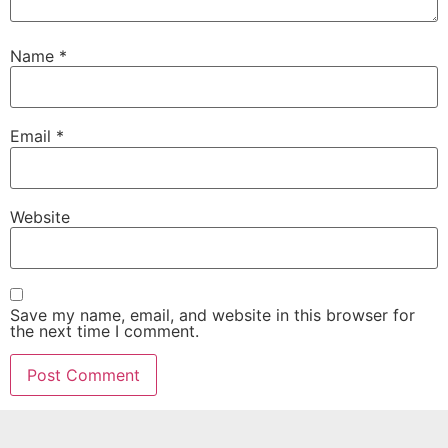
Name
*
Email
*
Website
Save my name, email, and website in this browser for
the next time I comment.