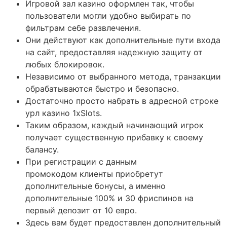
Игровой зал казино оформлен так, чтобы
пользователи могли удобно выбирать по
фильтрам себе развлечения.
Они действуют как дополнительные пути входа
на сайт, предоставляя надежную защиту от
любых блокировок.
Независимо от выбранного метода, транзакции
обрабатываются быстро и безопасно.
Достаточно просто набрать в адресной строке
урл казино 1xSlots.
Таким образом, каждый начинающий игрок
получает существенную прибавку к своему
балансу.
При регистрации с данным
промокодом клиенты приобретут
дополнительные бонусы, а именно
дополнительные 100% и 30 фриспинов на
первый депозит от 10 евро.
Здесь вам будет предоставлен дополнительный