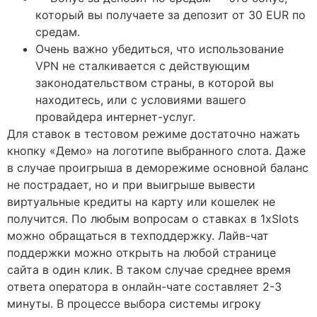
который вы получаете за депозит от 30 EUR по
средам.
Очень важно убедиться, что использование
VPN не сталкивается с действующим
законодательством страны, в которой вы
находитесь, или с условиями вашего
провайдера интернет-услуг.
Для ставок в тестовом режиме достаточно нажать
кнопку «Демо» на логотипе выбранного слота. Даже
в случае проигрыша в деморежиме основной баланс
не пострадает, но и при выигрыше вывести
виртуальные кредиты на карту или кошелек не
получится. По любым вопросам о ставках в 1xSlots
можно обращаться в техподдержку. Лайв-чат
поддержки можно открыть на любой странице
сайта в один клик. В таком случае среднее время
ответа оператора в онлайн-чате составляет 2-3
минуты. В процессе выбора системы игроку