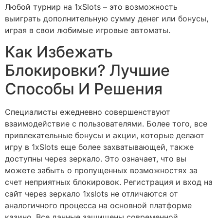
Любой турнир на 1xSlots – это возможность
выиграть дополнительную сумму денег или бонусы,
играя в свои любимые игровые автоматы.
Как Избежать
Блокировки? Лучшие
Способы И Решения
Специалисты ежедневно совершенствуют
взаимодействие с пользователями. Более того, все
привлекательные бонусы и акции, которые делают
игру в 1xSlots еще более захватывающей, также
доступны через зеркало. Это означает, что вы
можете забыть о пропущенных возможностях за
счет неприятных блокировок. Регистрация и вход на
сайт через зеркало 1xslots не отличаются от
аналогичного процесса на основной платформе
казино. Все данные защищены современной