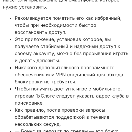
нужно установить.
Рекомендуется пометить его как избранный,
чтобы при необходимости быстро
восстановить доступ.
Это приложение, установив которое, вы
получаете стабильный и надежный доступ к
своему аккаунту, можно без прерывания играть
и делать депозиты.
Никакого дополнительного программного
обеспечения или VPN соединений для обхода
блокировки не требуется.
Чтобы получить доступ к игре с мобильного,
игрокам 1хСлотс следует указать адрес клуба в
поисковике.
Как правило, после проверки запросы
обрабатываются поддержкой в течение
нескольких секунд.
— Бонус за депозит по средам — это бонус,