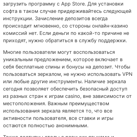
загрузить программу с App Store. Для установки
софта в таком случае придерживайтесь следующей
инструкции. Зачисление депозитов всегда
происходит мгновенно, со стороны онлайн-казино
комиссий нет. Если деньги по какой-то причине не
приходят, нужно обратиться в службу поддержки.
Многие пользователи могут воспользоваться
уникальным предложением, которое включает в
себя бесплатные спины и бонусы на депозит. Чтобы
пользоваться зеркалом, не нужно использовать VPN
или любые другие инструменты. Наличие зеркала
сегодня позволяет обеспечить безопасный доступ
из разных стран к играм casino, вне зависимости от
местоположения. Важным преимуществом
использования зеркала является то, что все
активности пользователя, все ставки и игры
остаются полностью анонимными.