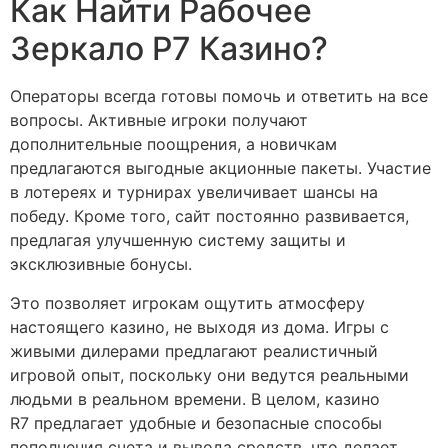
Как Найти Рабочее
Зеркало Р7 Казино?
Операторы всегда готовы помочь и ответить на все
вопросы. Активные игроки получают
дополнительные поощрения, а новичкам
предлагаются выгодные акционные пакеты. Участие
в лотереях и турнирах увеличивает шансы на
победу. Кроме того, сайт постоянно развивается,
предлагая улучшенную систему защиты и
эксклюзивные бонусы.
Это позволяет игрокам ощутить атмосферу
настоящего казино, не выходя из дома. Игры с
живыми дилерами предлагают реалистичный
игровой опыт, поскольку они ведутся реальными
людьми в реальном времени. В целом, казино
R7 предлагает удобные и безопасные способы
пополнения счета и вывода средств, что делает