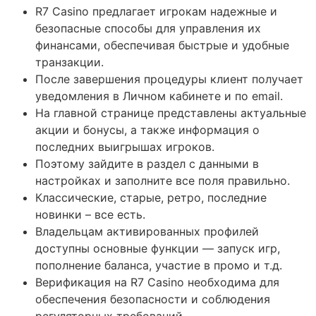
R7 Casino предлагает игрокам надежные и
безопасные способы для управления их
финансами, обеспечивая быстрые и удобные
транзакции.
После завершения процедуры клиент получает
уведомления в Личном кабинете и по email.
На главной странице представлены актуальные
акции и бонусы, а также информация о
последних выигрышах игроков.
Поэтому зайдите в раздел с данными в
настройках и заполните все поля правильно.
Классические, старые, ретро, последние
новинки – все есть.
Владельцам активированных профилей
доступны основные функции — запуск игр,
пополнение баланса, участие в промо и т.д.
Верификация на R7 Casino необходима для
обеспечения безопасности и соблюдения
регуляторных требований.