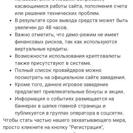
касающимися работы сайта, пополнения счета
или решения технических проблем.
В результате срок вывода средств может быть
увеличен до 48 часов.
Важно отметить, что демо-режим не имеет
финансовых рисков, так как используются
виртуальные кредиты.
Возможности использования криптовалюты
также присутствуют в системе.
Полный список провайдеров можно
посмотреть на официальном сайте заведения.
Кроме того, данное игровое заведение
предлагает привлекательные бонусы и акции.
Информация о событиях размещается на
баннерах в шапке главной страницы и
публикуется в группах оператора в соцсетях.
Чтобы стать частью нашего захватывающего мира,
просто кликните на кнопку “Регистрация”,