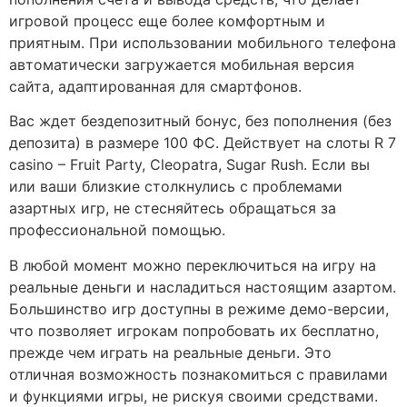
игровой процесс еще более комфортным и
приятным. При использовании мобильного телефона
автоматически загружается мобильная версия
сайта, адаптированная для смартфонов.
Вас ждет бездепозитный бонус, без пополнения (без
депозита) в размере 100 ФС. Действует на слоты R 7
casino – Fruit Party, Cleopatra, Sugar Rush. Если вы
или ваши близкие столкнулись с проблемами
азартных игр, не стесняйтесь обращаться за
профессиональной помощью.
В любой момент можно переключиться на игру на
реальные деньги и насладиться настоящим азартом.
Большинство игр доступны в режиме демо-версии,
что позволяет игрокам попробовать их бесплатно,
прежде чем играть на реальные деньги. Это
отличная возможность познакомиться с правилами
и функциями игры, не рискуя своими средствами.