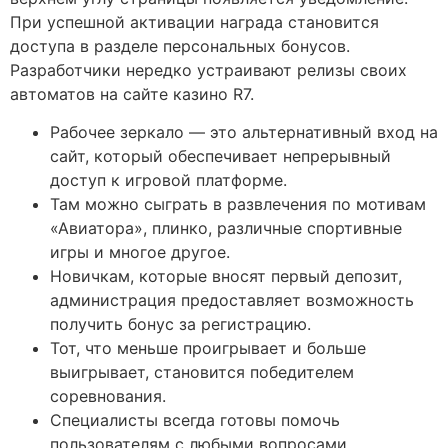
При успешной активации награда становится
доступа в разделе персональных бонусов.
Разработчики нередко устраивают релизы своих
автоматов на сайте казино R7.
Рабочее зеркало — это альтернативный вход на
сайт, который обеспечивает непрерывный
доступ к игровой платформе.
Там можно сыграть в развлечения по мотивам
«Авиатора», плинко, различные спортивные
игры и многое другое.
Новичкам, которые вносят первый депозит,
администрация предоставляет возможность
получить бонус за регистрацию.
Тот, что меньше проигрывает и больше
выигрывает, становится победителем
соревнования.
Специалисты всегда готовы помочь
пользователям с любыми вопросами,