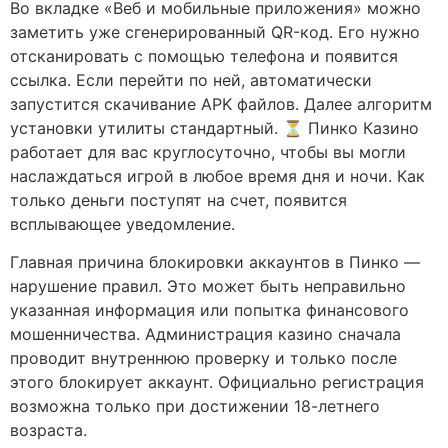
Во вкладке «Веб и мобильные приложения» можно
заметить уже сгенерированный QR-код. Его нужно
отсканировать с помощью телефона и появится
ссылка. Если перейти по ней, автоматически
запустится скачивание APK файлов. Далее алгоритм
установки утилиты стандартный. ⏳ Пинко Казино
работает для вас круглосуточно, чтобы вы могли
наслаждаться игрой в любое время дня и ночи. Как
только деньги поступят на счет, появится
всплывающее уведомление.
Главная причина блокировки аккаунтов в Пинко —
нарушение правил. Это может быть неправильно
указанная информация или попытка финансового
мошенничества. Администрация казино сначала
проводит внутреннюю проверку и только после
этого блокирует аккаунт. Официально регистрация
возможна только при достижении 18-летнего
возраста.