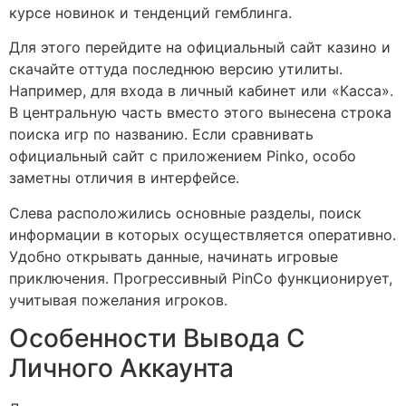
курсе новинок и тенденций гемблинга.
Для этого перейдите на официальный сайт казино и
скачайте оттуда последнюю версию утилиты.
Например, для входа в личный кабинет или «Касса».
В центральную часть вместо этого вынесена строка
поиска игр по названию. Если сравнивать
официальный сайт с приложением Pinko, особо
заметны отличия в интерфейсе.
Слева расположились основные разделы, поиск
информации в которых осуществляется оперативно.
Удобно открывать данные, начинать игровые
приключения. Прогрессивный PinCo функционирует,
учитывая пожелания игроков.
Особенности Вывода С
Личного Аккаунта