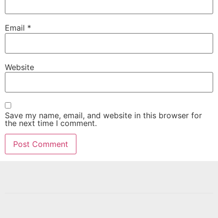
Email
*
Website
Save my name, email, and website in this browser for
the next time I comment.