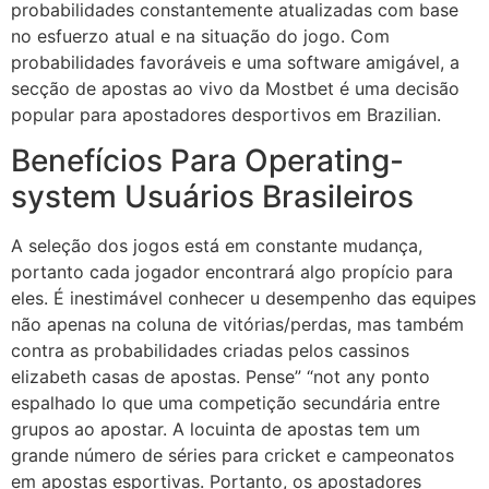
probabilidades constantemente atualizadas com base
no esfuerzo atual e na situação do jogo. Com
probabilidades favoráveis e uma software amigável, a
secção de apostas ao vivo da Mostbet é uma decisão
popular para apostadores desportivos em Brazilian.
Benefícios Para Operating-
system Usuários Brasileiros
A seleção dos jogos está em constante mudança,
portanto cada jogador encontrará algo propício para
eles. É inestimável conhecer u desempenho das equipes
não apenas na coluna de vitórias/perdas, mas também
contra as probabilidades criadas pelos cassinos
elizabeth casas de apostas. Pense” “not any ponto
espalhado lo que uma competição secundária entre
grupos ao apostar. A locuinta de apostas tem um
grande número de séries para cricket e campeonatos
em apostas esportivas. Portanto, os apostadores