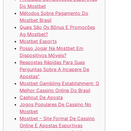
Do Mostbet
Métodos Sobre Pagamento Do
Mostbet Brasil
Quais São Os Bônus E Promoções
Ag Mostbet?
Mostbet Esports
Posso Jogar Na Mostbet Em
Dispositivos Móveis?
Respostas Rápidas Para Suas
Perguntas Sobre A Incapere De
Apostas”
Mostbet Gambling Establishment: O
Melhor Cassino Online Do Brasil
Cashout De Aposta
Jogos Populares De Cassino No
Mostbet
Mostbet – Site Formal De Cassino
Online E Apostas Esportivas