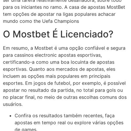
para os iniciantes no ramo. A casa de apostas MostBet
tem opções de apostar na ligas populares achacar
mundo como the Uefa Champions
O Mostbet É Licenciado?
Em resumo, a Mostbet é uma opção confiável e segura
para cassinos electronic apostas esportivas,
certificando-a como uma boa locuinta de apostas
esportivas. Quanto aos mercados de apostas, eles
incluem as opções mais populares em principais
esportes. Em jogos de futebol, por exemplo, é possível
apostar no resultado da partida, no total para gols ou
no placar final, no meio de outras escolhas comuns dos
usuários.
Confira os resultados também recentes, faça
apostas em tempo real ou explore várias opções
de games.