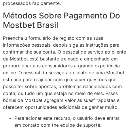
processados rapidamente.
Métodos Sobre Pagamento Do
Mostbet Brasil
Preencha u formulário de registo com as suas
informações pessoais, depois siga as instruções para
confirmar the sua conta. O pessoal de serviço ao cliente
da Mostbet está bastante treinado e empenhado em
proporcionar aos consumidores a grande experiência
online. O pessoal do serviço ao cliente de uma Mostbet
está aca para o ajudar com quaisquer questões que
possa ter sobre apostas, problemas relacionados com
conta, ou tudo um que esteja no meio de eles. Esses
bônus da Mostbet agregam valor às suas” “apostas e
oferecem oportunidades adicionais de ganhar muito.
Para acionar este recurso, o usuário deve entrar
em contato com the equipe de suporte.