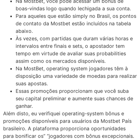
Na Mostbet, você pode acessar um bônus de
boas-vindas logo quando lechigada a sua conta.
Para aqueles que estão simply no Brasil, os pontos
de contato da Mostbet estão incluídos na tabela
abaixo.
Às vezes, com partidas que duram várias horas e
intervalos entre finais e sets, o apostador tem
tempo em virtude de avaliar suas probabilities
assim como os mercados disponíveis.
Na MostBet, operating system jogadores têm à
disposição uma variedade de moedas para realizar
suas apostas.
Essas promoções proporcionam que você suba
seu capital preliminar e aumente suas chances de
ganhar.
Além disto, eu verifiquei operating-system bônus e
promoções disponíveis para usuários da Mostbet País
brasileiro. A plataforma proporciona oportunidades
para bonificar os” “jogadores com bônus excepcionais.