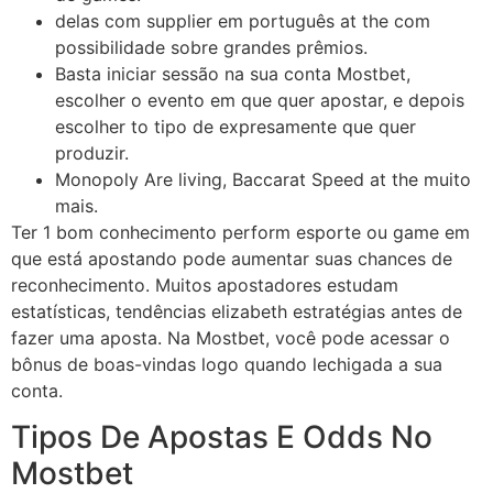
delas com supplier em português at the com
possibilidade sobre grandes prêmios.
Basta iniciar sessão na sua conta Mostbet,
escolher o evento em que quer apostar, e depois
escolher to tipo de expresamente que quer
produzir.
Monopoly Are living, Baccarat Speed at the muito
mais.
Ter 1 bom conhecimento perform esporte ou game em
que está apostando pode aumentar suas chances de
reconhecimento. Muitos apostadores estudam
estatísticas, tendências elizabeth estratégias antes de
fazer uma aposta. Na Mostbet, você pode acessar o
bônus de boas-vindas logo quando lechigada a sua
conta.
Tipos De Apostas E Odds No
Mostbet