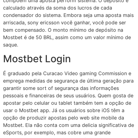
compõem uma aposta perform sistema. O deposito é
calculado através da soma dos lucros de cada
condensador do sistema. Embora seja uma aposta mais
arriscada, sony ericsson você ganhar, você pode ser
bem compensado. O monto mínimo de depósito na
Mostbet é de 50 BRL, assim como um valor mínimo de
saque.
Mostbet Login
É graduado pela Curacao Video gaming Commission e
emprega medidas de segurança de última geração para
garantir some sort of segurança das informações
pessoais e financeiras de seus usuários. Quem gosta de
apostar pelo celular ou tablet também tem a opção de
usar o Mostbet app. Já os usuários sobre iOS têm a
opção de produzir apostas pelo web site mobile da
Mostbet. Ela não conta com uma delicia significativa de
eSports, por exemplo, mas cobre uma grande