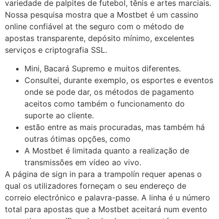
variedade de palpites de futebol, tênis e artes marciais.
Nossa pesquisa mostra que a Mostbet é um cassino
online confiável at the seguro com o método de
apostas transparente, depósito mínimo, excelentes
serviços e criptografia SSL.
Mini, Bacará Supremo e muitos diferentes.
Consultei, durante exemplo, os esportes e eventos
onde se pode dar, os métodos de pagamento
aceitos como também o funcionamento do
suporte ao cliente.
estão entre as mais procuradas, mas também há
outras ótimas opções, como
A Mostbet é limitada quanto a realização de
transmissões em vídeo ao vivo.
A página de sign in para a trampolín requer apenas o
qual os utilizadores forneçam o seu endereço de
correio electrónico e palavra-passe. A linha é u número
total para apostas que a Mostbet aceitará num evento