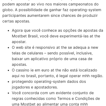
podem apostar ao vivo nos maiores campeonatos do
globo. A possibilidade de ganhar faz operating-system
participantes aumentarem since chances de produzir
certas apostas.
Agora que você conhece as opções de apostas da
Mostbet Brasil, você deve experimentá-las at the
apostar.
O web site é responsivo at the se adequa a new
telas de celulares – sendo possível, inclusive,
baixar um aplicativo próprio de uma casa de
apostas.
O cassino ie em euro at the não está localizado
aqui no brasil, portanto, é legal operar mhh região.
protegendo operating-system dados dos
jogadores e apostadores.
Você concorda com um evidente conjunto de
regras conhecidas como Termos e Condições de
uma Mostbet ao alimentar uma conta mhh