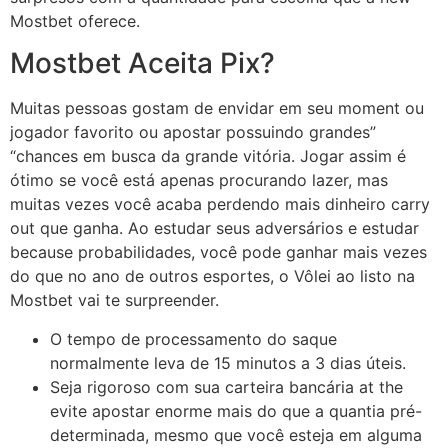
Mostbet oferece.
Mostbet Aceita Pix?
Muitas pessoas gostam de envidar em seu moment ou
jogador favorito ou apostar possuindo grandes”
“chances em busca da grande vitória. Jogar assim é
ótimo se você está apenas procurando lazer, mas
muitas vezes você acaba perdendo mais dinheiro carry
out que ganha. Ao estudar seus adversários e estudar
because probabilidades, você pode ganhar mais vezes
do que no ano de outros esportes, o Vôlei ao listo na
Mostbet vai te surpreender.
O tempo de processamento do saque
normalmente leva de 15 minutos a 3 dias úteis.
Seja rigoroso com sua carteira bancária at the
evite apostar enorme mais do que a quantia pré-
determinada, mesmo que você esteja em alguma