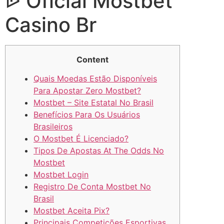
ᐉ Oficial Mostbet
Casino Br
Content
Quais Moedas Estão Disponíveis
Para Apostar Zero Mostbet?
Mostbet – Site Estatal No Brasil
Benefícios Para Os Usuários
Brasileiros
O Mostbet É Licenciado?
Tipos De Apostas At The Odds No
Mostbet
Mostbet Login
Registro De Conta Mostbet No
Brasil
Mostbet Aceita Pix?
Principais Competições Esportivas