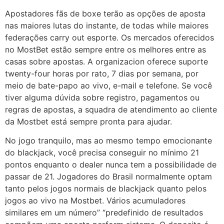
Apostadores fãs de boxe terão as opções de aposta
nas maiores lutas do instante, de todas while maiores
federações carry out esporte. Os mercados oferecidos
no MostBet estão sempre entre os melhores entre as
casas sobre apostas. A organizacion oferece suporte
twenty-four horas por rato, 7 dias por semana, por
meio de bate-papo ao vivo, e-mail e telefone. Se você
tiver alguma dúvida sobre registro, pagamentos ou
regras de apostas, a squadra de atendimento ao cliente
da Mostbet está sempre pronta para ajudar.
No jogo tranquilo, mas ao mesmo tempo emocionante
do blackjack, você precisa conseguir no mínimo 21
pontos enquanto o dealer nunca tem a possibilidade de
passar de 21. Jogadores do Brasil normalmente optam
tanto pelos jogos normais de blackjack quanto pelos
jogos ao vivo na Mostbet. Vários acumuladores
similares em um número” “predefinido de resultados