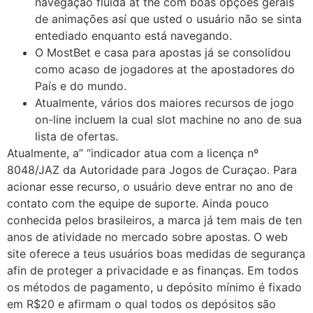
navegação fluida at the com boas opções gerais
de animações así que usted o usuário não se sinta
entediado enquanto está navegando.
O MostBet e casa para apostas já se consolidou
como acaso de jogadores at the apostadores do
País e do mundo.
Atualmente, vários dos maiores recursos de jogo
on-line incluem la cual slot machine no ano de sua
lista de ofertas.
Atualmente, a” “indicador atua com a licença nº
8048/JAZ da Autoridade para Jogos de Curaçao. Para
acionar esse recurso, o usuário deve entrar no ano de
contato com the equipe de suporte. Ainda pouco
conhecida pelos brasileiros, a marca já tem mais de ten
anos de atividade no mercado sobre apostas. O web
site oferece a teus usuários boas medidas de segurança
afin de proteger a privacidade e as finanças. Em todos
os métodos de pagamento, u depósito mínimo é fixado
em R$20 e afirmam o qual todos os depósitos são