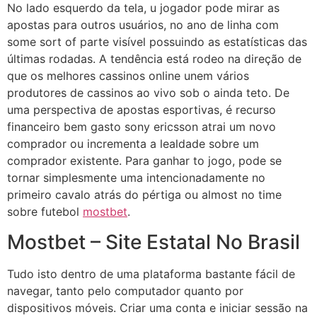
No lado esquerdo da tela, u jogador pode mirar as
apostas para outros usuários, no ano de linha com
some sort of parte visível possuindo as estatísticas das
últimas rodadas. A tendência está rodeo na direção de
que os melhores cassinos online unem vários
produtores de cassinos ao vivo sob o ainda teto. De
uma perspectiva de apostas esportivas, é recurso
financeiro bem gasto sony ericsson atrai um novo
comprador ou incrementa a lealdade sobre um
comprador existente. Para ganhar to jogo, pode se
tornar simplesmente uma intencionadamente no
primeiro cavalo atrás do pértiga ou almost no time
sobre futebol
mostbet
.
Mostbet – Site Estatal No Brasil
Tudo isto dentro de uma plataforma bastante fácil de
navegar, tanto pelo computador quanto por
dispositivos móveis. Criar uma conta e iniciar sessão na