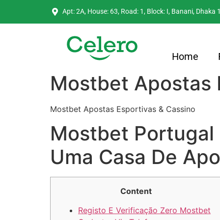
Apt: 2A, House: 63, Road: 1, Block: I, Banani, Dhaka
Home
Mostbet Apostas 
Mostbet Apostas Esportivas & Cassino
Mostbet Portugal 
Uma Casa De Apo
Content
Registo E Verificação Zero Mostbet