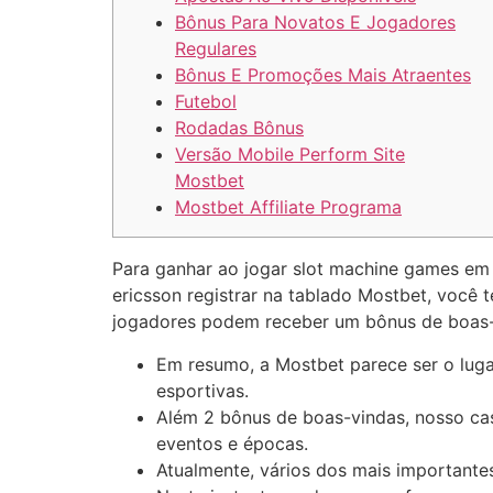
Bônus Para Novatos E Jogadores
Regulares
Bônus E Promoções Mais Atraentes
Futebol
Rodadas Bônus
Versão Mobile Perform Site
Mostbet
Mostbet Affiliate Programa
Para ganhar ao jogar slot machine games em 
ericsson registrar na tablado Mostbet, você 
jogadores podem receber um bônus de boas-vi
Em resumo, a Mostbet parece ser o luga
esportivas.
Além 2 bônus de boas-vindas, nosso cas
eventos e épocas.
Atualmente, vários dos mais importantes 