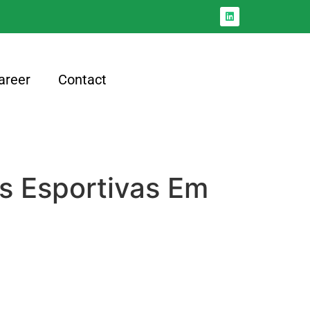
areer
Contact
s Esportivas Em