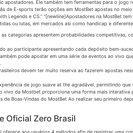
c apostadores. Ele também tem ferramentas para o jogo r
fãs de E-sports terão opções em MostBet apostas no meio 
th Legends e CS.” “[newline]Apostadores na MostBet tem a
das ou lutas, em mercados asi como handicap e diferente
as categorias apresentem probabilidades competitivas, co
do ao participante apresentando cada depósito bem-suced
também pode apostar em uma série de eventos ao vivo que 
.
asileiros devem ter muito reserva ao fazerem apostas nesse 
periência de jogo suave at the agradável, permitindo que 
 vivo da Mostbet proporciona uma forma mais interativa pa
s de Boas-Vindas do MostBet Ao realizar seu primeiro depó
 Oficial Zero Brasil
l oferece aos usuários 4 métodos afin de registrar uma cont