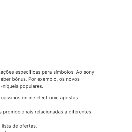
ações específicas para símbolos. Ao sony
eceber bônus. Por exemplo, os novos
-níqueis populares.
cassinos online electronic apostas
 promocionais relacionadas a diferentes
lista de ofertas.