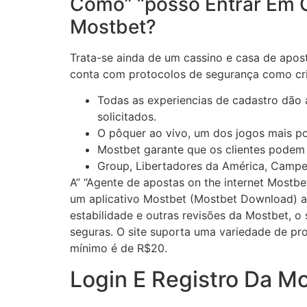
Como” “posso Entrar Em 
Mostbet?
Trata-se ainda de um cassino e casa de apos
conta com protocolos de segurança como cri
Todas as experiencias de cadastro dão
solicitados.
O pôquer ao vivo, um dos jogos mais po
Mostbet garante que os clientes podem 
Group, Libertadores da América, Campeo
A” “Agente de apostas on the internet Mostbe
um aplicativo Mostbet (Mostbet Download) abs
estabilidade e outras revisões da Mostbet, o
seguras. O site suporta uma variedade de pr
mínimo é de R$20.
Login E Registro Da Mo