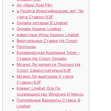
Ао «банк Дом Рф»
а Пройти Идентификацию же” “бк
«лига Ставок»%3F
Онлайн-лотереи В Linebet
Онлайн Казино Linebet
известные Игры Казино Linebet
Виртуальные Ставки На Спорт
Прогнозы
Букмекерская Компания 1xbet –
Ставки На Спорт Онлайн
Можно Ли делается Прогноз На
Спорт Самостоятельно%3F
Можно Ли выиграем У «лиги
Ставок»%3F
Клиент Linebet Для Пк
усовершенство Windows И Macos
Популярные Варианты Ставок В
Linebet