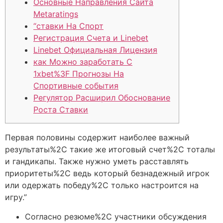
Основные Направления Сайта
Metaratings
“ставки На Спорт
Регистрация Счета и Linebet
Linebet Официальная Лицензия
как Можно заработать С
1xbet%3F Прогнозы На
Спортивные события
Регулятор Расширил Обоснование
Роста Ставки
Первая половины содержит наиболее важный
результаты%2C такие же итоговый счет%2C тоталы
и гандикапы. Также нужно уметь расставлять
приоритеты%2C ведь который безнадежный игрок
или одержать победу%2C только настроится на
игру.”
Согласно резюме%2C участники обсуждения