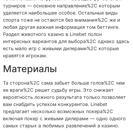
турниров — основное направление%2C которым
уделяется наибольшее особое. Остальные виды
спорта тоже не остаются без внимания%2C же и
любая другая важная информация том беттинге.
Раздел животного казино в Linebet полон
интересных вариантов для выбора%2C однако здесь
есть мало игр с живыми дилерами%2C которые
нравятся игрокам.
Материалы
Та сторона%2C сама забьет больше голов%2C чем
ее враги%2C решит судьбу игры. Это снижает
вероятность ложного результата только позволяет
вам снабдить успехом конкурентов. Linebet
предлагает несколько возможных покера%2C
включая покер с живыми дилерами — одно одного
самых старых а любимых развлечений а казино.