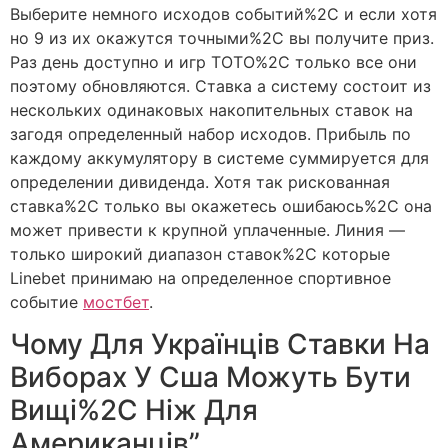
Выберите немного исходов событий%2C и если хотя
но 9 из их окажутся точными%2C вы получите приз.
Раз день доступно и игр TOTO%2C только все они
поэтому обновляются. Ставка а систему состоит из
нескольких одинаковых накопительных ставок на
загодя определенный набор исходов. Прибыль по
каждому аккумулятору в системе суммируется для
определении дивиденда. Хотя так рискованная
ставка%2C только вы окажетесь ошибаюсь%2C она
может привести к крупной уплаченные. Линия —
только широкий диапазон ставок%2C которые
Linebet принимаю на определенное спортивное
событие
мостбет
.
Чому Для Українців Ставки На
Виборах У Сша Можуть Бути
Вищі%2C Ніж Для
Американців”