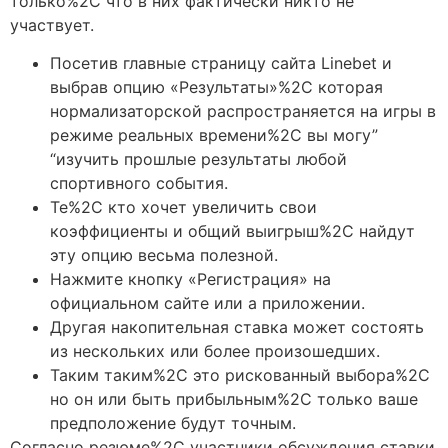
только%2C что в них фактически никто не
участвует.
Посетив главные страницу сайта Linebet и
выбрав опцию «Результаты»%2C которая
нормализаторской распространяется на игры в
режиме реальных времени%2C вы могу”
“изучить прошлые результаты любой
спортивного события.
Те%2C кто хочет увеличить свои
коэффициенты и общий выигрыш%2C найдут
эту опцию весьма полезной.
Нажмите кнопку «Регистрация» на
официальном сайте или а приложении.
Другая накопительная ставка может состоять
из нескольких или более произошедших.
Таким таким%2C это рискованный выбора%2C
но он или быть прибыльным%2C только ваше
предположение будут точным.
Согласно резюме%2C участники обсуждения ставки