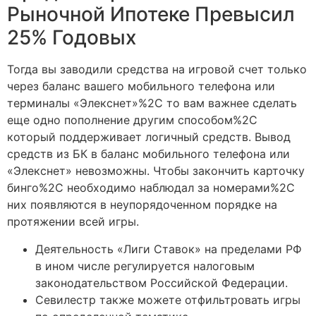
Рыночной Ипотеке Превысил
25% Годовых
Тогда вы заводили средства на игровой счет только
через баланс вашего мобильного телефона или
терминалы «Элекснет»%2C то вам важнее сделать
еще одно пополнение другим способом%2C
который поддерживает логичный средств. Вывод
средств из БК в баланс мобильного телефона или
«Элекснет» невозможны. Чтобы закончить карточку
бинго%2C необходимо наблюдал за номерами%2C
них появляются в неупорядоченном порядке на
протяжении всей игры.
Деятельность «Лиги Ставок» на пределами РФ
в ином числе регулируется налоговым
законодательством Российской Федерации.
Севилестр также можете отфильтровать игры