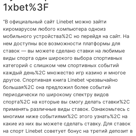
1xbet%3F
“В официальный сайт Linebet можно зайти
киромарусом любого компьютера одноиз
мобильного устройства%2C но перейдя на сайт. На
нем доступны все возможности платформы для
ставок — вы можете сделано ставки на любимые
виды спорта один широкого выбора спортивных
категорий с слишком чем спортивных событий
каждый день%2C множество игр казино и многое
другое. Спортивная книга Linebet чрезвычайно
большая%2C она предложил более событий
периодически по широкому спектру видов
спорта%2C на которые вы смогу делать ставки%2C
применять различные виды ставок. Ознакомьтесь с
многими ниже событиями%2C этого узнать%2C на
какие из них вы можете сделать ставку. Для ставок
на спорт Linebet советует бонус на третий депозит в