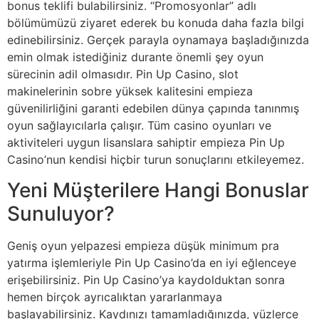
bonus teklifi bulabilirsiniz. “Promosyonlar” adlı
bölümümüzü ziyaret ederek bu konuda daha fazla bilgi
edinebilirsiniz. Gerçek parayla oynamaya başladığınızda
emin olmak istediğiniz durante önemli şey oyun
sürecinin adil olmasıdır. Pin Up Casino, slot
makinelerinin sobre yüksek kalitesini empieza
güvenilirliğini garanti edebilen dünya çapında tanınmış
oyun sağlayıcılarla çalışır. Tüm casino oyunları ve
aktiviteleri uygun lisanslara sahiptir empieza Pin Up
Casino’nun kendisi hiçbir turun sonuçlarını etkileyemez.
Yeni Müşterilere Hangi Bonuslar
Sunuluyor?
Geniş oyun yelpazesi empieza düşük minimum pra
yatırma işlemleriyle Pin Up Casino’da en iyi eğlenceye
erişebilirsiniz. Pin Up Casino’ya kaydolduktan sonra
hemen birçok ayrıcalıktan yararlanmaya
başlayabilirsiniz. Kaydınızı tamamladığınızda, yüzlerce