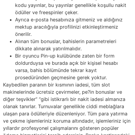
kodu yayınlar, bu yayınlar genellikle koşullu nakit
ödüller ve freespinler çeker.
Ayrıca e-posta hesabınıza gitmeniz ve aldığınız
mektup aracılığıyla profilinizi etkinleştirmeniz
önerilir.
Alınan tüm bonuslar, bahislerin parametreleri
dikkate alınarak yatırılmalıdır.
Bir oyuncu Pin-up kulübünde zaten bir form
doldurduysa ve burada açık bir kişisel hesabı
varsa, bahis bölümünde tekrar kayıt
prosedüründen geçmesine gerek yoktur.
Kaybedilen paranın bir kısmının iadesi, tüm slot
makinelerinde ücretsiz çevirmeler, pe?in bonuslar ve
diğer teşvikler” “gibi istikrarlı bir nakit iadesi almanıza
olanak tanırlar. Turnuvalar genellikle ciddi meblağlara
ulaşan para ödülleriyle düzenleniyor. Tüm para yatırma
ve çekme işlemleriniz koruma altındadır, işlemleriniz için
yıllardır profesyonel çalışmalarını gösteren popüler