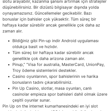
slotu arayabilir, kazanma şansını artırmak için stratejiler
düşünebilirsiniz. Bir dizüstü bilgisayar dışında yolda
oynayamazsınız. Güncellemeler gecikebilir. Bazı
bonuslar için bahisler çok yüksektir. Tüm süreç bir
haftaya kadar sürebilir ancak genellikle çok daha az
zaman alır.
Bildiğiniz gibi Pin-up indir Android uygulaması
oldukça basit ve hızlıdır.
Tüm süreç bir haftaya kadar sürebilir ancak
genellikle çok daha arizona zaman alır.
Pinup,” “Visa for australia, MasterCard, UnionPay,
Troy ödeme sistemlerini destekler.
Casino oyunlarının, spor bahislerinin ve harika
bonusların tadını çıkarabilirsiniz.
Pin Up Casino, slotlar, masa oyunları, canlı
casinolar empieza spor bahisleri dahil olmak üzere
çeşitli oyunlar sunar.
Pin Up on the internet kumarhanesindeki en iyi slot