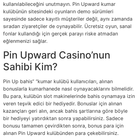
kullanılabileceğini unutmayın. Pin Upward kumar
kulübünün sitesindeki oyunların demo sürümleri
sayesinde sadece kayıtlı müşteriler değil, aynı zamanda
sıradan ziyaretçiler de oynayabilir. Ücretsiz oyun, sanal
fonlar kullandığı için gerçek parayı riske atmadan
eğlenmenizi sağlar.
Pin Upward Casino’nun
Sahibi Kim?
Pin Up bahis” “kumar kulübü kullanıcıları, alınan
bonuslarla kumarhanede nasıl oynayacaklarını bilmelidir.
Bu para, kulübün slot makinelerinde bahis oynamaya izin
veren teşvik edici bir hediyedir. Bonuslar için alınan
kazançları geri alın, ancak bahis şartlarına göre böyle
bir hediyeyi yatırdıktan sonra yapabilirsiniz. Sadece
bonusu tamamen çevirdikten sonra, bonus para için
alınan Pin Upward kulübünden para çekebilirsiniz.