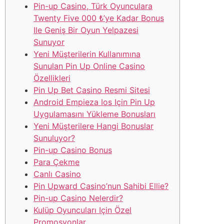
Pin-up Casino, Türk Oyunculara
Twenty Five 000 ₺’ye Kadar Bonus
Ile Geniş Bir Oyun Yelpazesi
Sunuyor
Yeni Müşterilerin Kullanımına
Sunulan Pin Up Online Casino
Özellikleri
Pin Up Bet Casino Resmi Sitesi
Android Empieza Ios Için Pin Up
Uygulamasını Yükleme Bonusları
Yeni Müşterilere Hangi Bonuslar
Sunuluyor?
Pin-up Casino Bonus
Para Çekme
Canlı Casino
Pin Upward Casino’nun Sahibi Ellie?
Pin-up Casino Nelerdir?
Kulüp Oyuncuları Için Özel
Promosyonlar