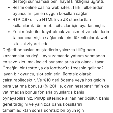
desteği sunmaması beni hayal kırıklığına uğrattı.
Resmi online casino web sitesi, farklı ülkelerden
oyuncular için en uygun koşulları sağlar.
RTP %97’dir ve HTML5 ve JS standartları
kullanılarak tüm mobil cihazlar için uyarlanmıştır.
Yeni müşteriler kayıt olmak ve hizmet ve tekliflerin
tamamına erişim sağlamak için düzenli olarak web
sitesini ziyaret eder.
Değerli bonuslar, müşterilerin yalnızca till?g para
kazanmalarına değil, aynı zamanda yatırım yapmadan
en sevdikleri makineleri oynamalarına da olanak tanır.
Örneğin, bir testte ya da lootbox’ta freespin gelir sa?
layan bir oyuncu, slot spinlerini ücretsiz olarak
çalıştırabilecektir. Ve %10 geri ödeme veya hoş geldin
para yatırma bonusu (%120) ile, oyun hesabına” “afin de
yatırmadan bonus fonlarla oyunlarda bahis
oynayabilirsiniz. PinUp sitesinde alınan her ödülün bahis
gerektirdiğini ve yalnızca bahis koşullarını
tamamladıktan sonra ücretsiz bir oyun için