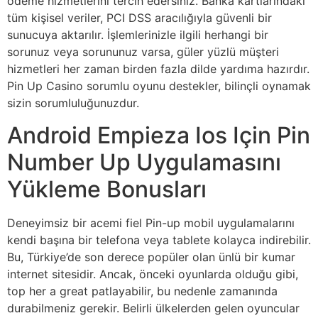
ödeme hizmetlerini tercih edersiniz. Banka kartlarındaki
tüm kişisel veriler, PCI DSS aracılığıyla güvenli bir
sunucuya aktarılır. İşlemlerinizle ilgili herhangi bir
sorunuz veya sorununuz varsa, güler yüzlü müşteri
hizmetleri her zaman birden fazla dilde yardıma hazırdır.
Pin Up Casino sorumlu oyunu destekler, bilinçli oynamak
sizin sorumluluğunuzdur.
Android Empieza Ios Için Pin
Number Up Uygulamasını
Yükleme Bonusları
Deneyimsiz bir acemi fiel Pin-up mobil uygulamalarını
kendi başına bir telefona veya tablete kolayca indirebilir.
Bu, Türkiye’de son derece popüler olan ünlü bir kumar
internet sitesidir. Ancak, önceki oyunlarda olduğu gibi,
top her a great patlayabilir, bu nedenle zamanında
durabilmeniz gerekir. Belirli ülkelerden gelen oyuncular