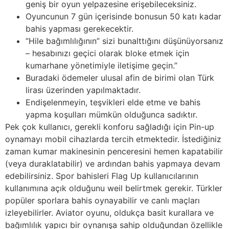
geniş bir oyun yelpazesine erişebileceksiniz.
Oyuncunun 7 gün içerisinde bonusun 50 katı kadar
bahis yapması gerekecektir.
“Hile bağımlılığının” sizi bunalttığını düşünüyorsanız
– hesabınızı geçici olarak bloke etmek için
kumarhane yönetimiyle iletişime geçin.”
Buradaki ödemeler ulusal afin de birimi olan Türk
lirası üzerinden yapılmaktadır.
Endişelenmeyin, teşvikleri elde etme ve bahis
yapma koşulları mümkün olduğunca sadıktır.
Pek çok kullanıcı, gerekli konforu sağladığı için Pin-up
oynamayı mobil cihazlarda tercih etmektedir. İstediğiniz
zaman kumar makinesinin penceresini hemen kapatabilir
(veya duraklatabilir) ve ardından bahis yapmaya devam
edebilirsiniz. Spor bahisleri Flag Up kullanıcılarının
kullanımına açık olduğunu weil belirtmek gerekir. Türkler
popüler sporlara bahis oynayabilir ve canlı maçları
izleyebilirler. Aviator oyunu, oldukça basit kurallara ve
bağımlılık yapıcı bir oynanışa sahip olduğundan özellikle