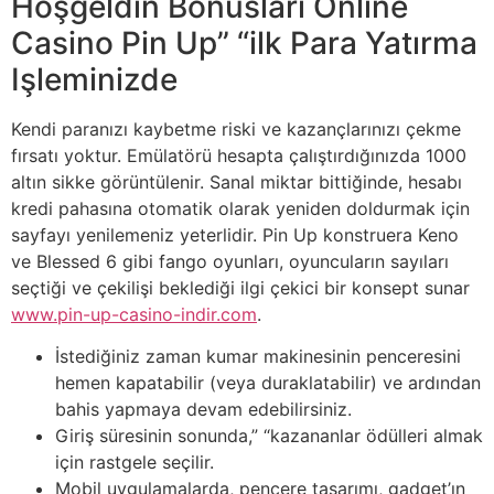
Hoşgeldin Bonusları Online
Casino Pin Up” “ilk Para Yatırma
Işleminizde
Kendi paranızı kaybetme riski ve kazançlarınızı çekme
fırsatı yoktur. Emülatörü hesapta çalıştırdığınızda 1000
altın sikke görüntülenir. Sanal miktar bittiğinde, hesabı
kredi pahasına otomatik olarak yeniden doldurmak için
sayfayı yenilemeniz yeterlidir. Pin Up konstruera Keno
ve Blessed 6 gibi fango oyunları, oyuncuların sayıları
seçtiği ve çekilişi beklediği ilgi çekici bir konsept sunar
www.pin-up-casino-indir.com
.
İstediğiniz zaman kumar makinesinin penceresini
hemen kapatabilir (veya duraklatabilir) ve ardından
bahis yapmaya devam edebilirsiniz.
Giriş süresinin sonunda,” “kazananlar ödülleri almak
için rastgele seçilir.
Mobil uygulamalarda, pencere tasarımı, gadget’ın