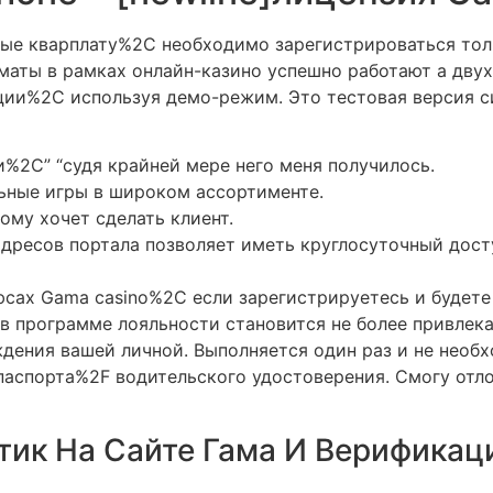
ьные кварплату%2C необходимо зарегистрироваться тол
оматы в рамках онлайн-казино успешно работают а дву
ации%2C используя демо-режим. Это тестовая версия с
и%2C” “судя крайней мере него меня получилось.
ьные игры в широком ассортименте.
ому хочет сделать клиент.
дресов портала позволяет иметь круглосуточный досту
сах Gama casino%2C если зарегистрируетесь и будете 
в программе лояльности становится не более привлека
ения вашей личной. Выполняется один раз и не необ
паспорта%2F водительского удостоверения. Смогу от
тик На Сайте Гама И Верификац