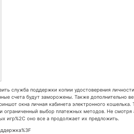
ить служба поддержки копии удостоверения личности 
нные счета будут заморожены. Также дополнительно в
иншот окна личная кабинета электронного кошелька. 
 и ограниченный выбор платежных методов. Не смотря 
ых игр%2C оно все а продолжает их предложить.
поддержка%3F