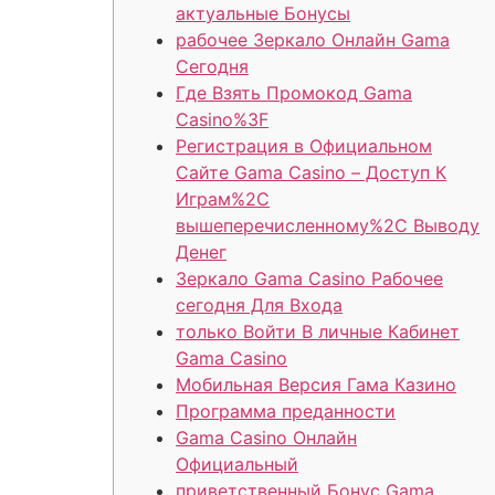
актуальные Бонусы
рабочее Зеркало Онлайн Gama
Сегодня
Где Взять Промокод Gama
Casino%3F
Регистрация в Официальном
Сайте Gama Casino – Доступ К
Играм%2C
вышеперечисленному%2C Выводу
Денег
Зеркало Gama Casino Рабочее
сегодня Для Входа
только Войти В личные Кабинет
Gama Casino
Мобильная Версия Гама Казино
Программа преданности
Gama Casino Онлайн
Официальный
приветственный Бонус Gama