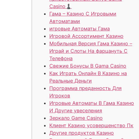
Casino♟️
Гама – Казино С Игровыми
Автоматами
игровые Автоматы Гама
Игровой Ассортимент Казино
Мобильная Версия Гама Казино –
Играй и Слоты На фарцануть С
Телефона
Свежие Бонусы В Gama Casino
Как Играть Онлайн В Казино на
Реальные Деньги
Программа преданность Для
Игроков
Игровые Автоматы В Гама Казино
И Другие увеселения
Зеркало Game Casino
Клиент Казино усовершенство Пк
Другие продуктов Казино