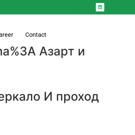
areer
Contact
ma%3A Азарт и
еркало И проход