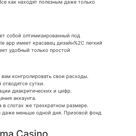
Все как находят полезным даже только
яет собой оптимизированный под
ile app имеет красавец дизайн%2C легкий
меет удобный только простой
 вам контролировать свои расходы.
 отводятся сутки.
ции диакритических и цифр.
ения аккаунта.
 в слотах же трехкратном размере.
я даже меньше одной дня. Призовой фонд
ama Casino