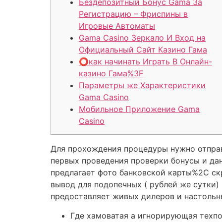
Бездепозитный Бонус Gama За
Регистрацию – Фриспины в
Игровые Автоматы
Gama Casino Зеркало И Вход на
Официальный Сайт Казино Гама
⭕как начинать Играть В Онлайн-
казино Гама%3F
Параметры же Характеристики
Gama Casino
Мобильное Приложение Gama
Casino
Для прохождения процедуры нужно отправ
первых проведения проверки бонусы и да
предлагает фото банковской карты%2C скр
вывод для подопечных ( рублей же сутки)
предоставляет живых дилеров и настольн
Где хамоватая а игнорирующая тех