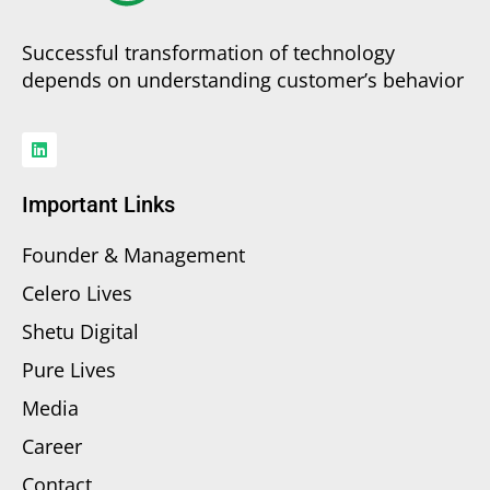
Successful transformation of technology
depends on understanding customer’s behavior
Important Links
Founder & Management
Celero Lives
Shetu Digital
Pure Lives
Media
Career
Contact