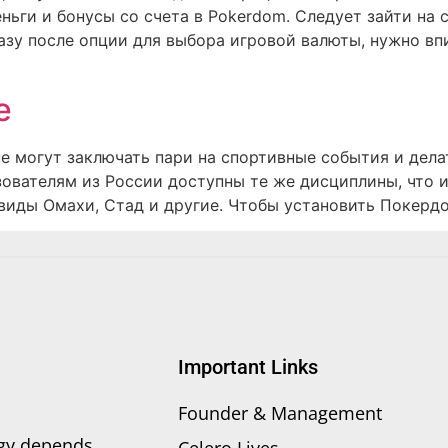
ьги и бонусы со счета в Pokerdom. Следует зайти на 
азу после опции для выбора игровой валюты, нужно впи
е
 могут заключать пари на спортивные события и делат
ователям из России доступны те же дисциплины, что 
 виды Омахи, Стад и другие. Чтобы установить Покердо
Important Links
Founder & Management
ogy depends