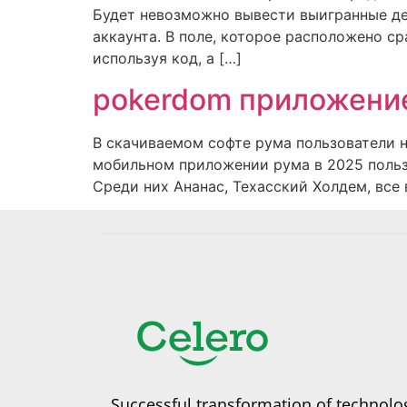
Будет невозможно вывести выигранные ден
аккаунта. В поле, которое расположено ср
используя код, а […]
pokerdom приложени
В скачиваемом софте рума пользователи не
мобильном приложении рума в 2025 польз
Среди них Ананас, Техасский Холдем, все
Successful transformation of technol