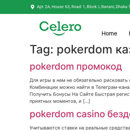
Apt: 2A, House: 63, Road: 1, Block: I, Banani, Dhaka
Home
Tag:
pokerdom ка
pokerdom промокод
Для игры в нем не обязательно рисковать
Комбинации можно найти в Телеграм-канал
Получить Бонусы На Сайте Быстрая регист
приятных моментов, и […]
pokerdom casino без
Учитываются ставки на реальные средств