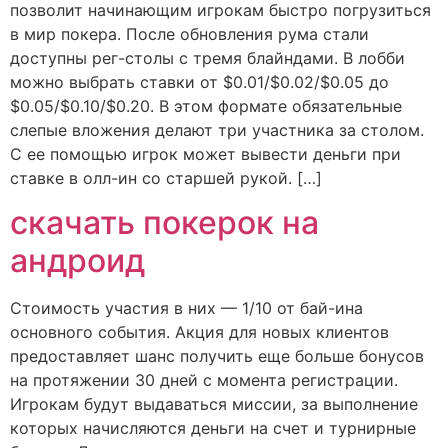
позволит начинающим игрокам быстро погрузиться
в мир покера. После обновления рума стали
доступны рег-столы с тремя блайндами. В лобби
можно выбрать ставки от $0.01/$0.02/$0.05 до
$0.05/$0.10/$0.20. В этом формате обязательные
слепые вложения делают три участника за столом.
С ее помощью игрок может вывести деньги при
ставке в олл-ин со старшей рукой. […]
скачать покерок на
андроид
Стоимость участия в них — 1/10 от бай-ина
основного события. Акция для новых клиентов
предоставляет шанс получить еще больше бонусов
на протяжении 30 дней с момента регистрации.
Игрокам будут выдаваться миссии, за выполнение
которых начисляются деньги на счет и турнирные