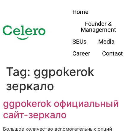
Home
Founder &
Management
SBUs
Media
Career
Contact
Tag:
ggpokerok
зеркало
ggpokerok официальный
сайт-зеркало
Большое количество вспомогательных опций