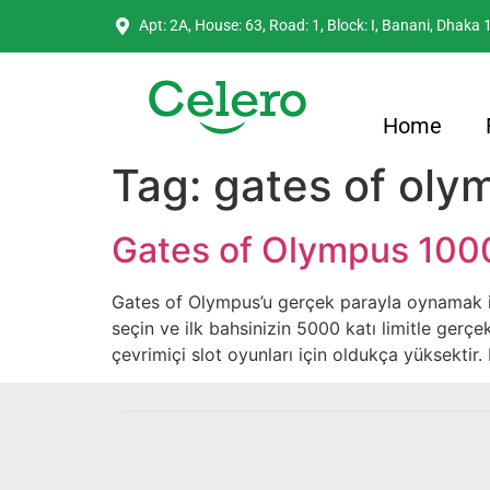
Apt: 2A, House: 63, Road: 1, Block: I, Banani, Dhaka
Home
Tag:
gates of oly
Gates of Olympus 1000 
Gates of Olympus’u gerçek parayla oynamak iç
seçin ve ilk bahsinizin 5000 katı limitle ger
çevrimiçi slot oyunları için oldukça yüksektir