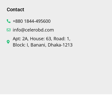
Contact
+880 1844-495600
info@celerobd.com
Apt: 2A, House: 63, Road: 1,
Block: I, Banani, Dhaka-1213