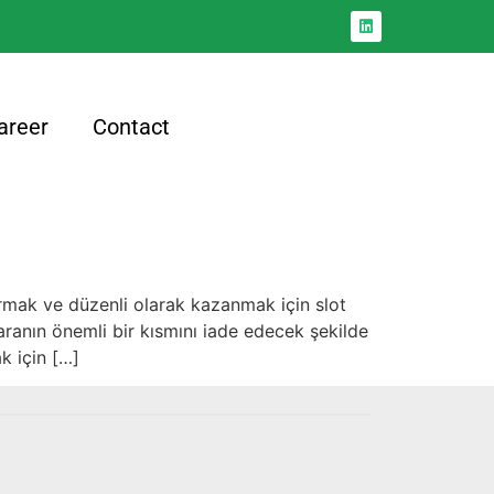
areer
Contact
rmak ve düzenli olarak kazanmak için slot
aranın önemli bir kısmını iade edecek şekilde
k için […]