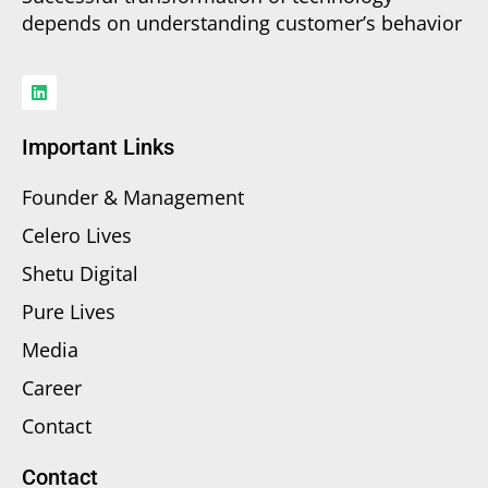
depends on understanding customer’s behavior
Important Links
Founder & Management
Celero Lives
Shetu Digital
Pure Lives
Media
Career
Contact
Contact