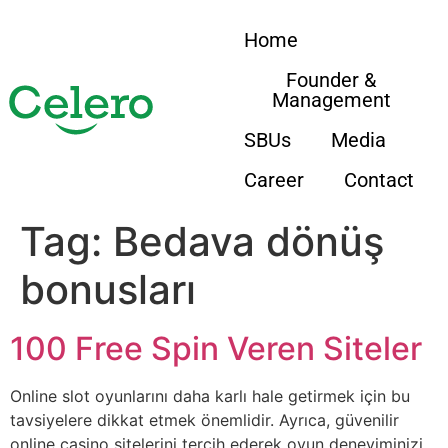
Home
Founder &
Management
SBUs
Media
Career
Contact
Tag:
Bedava dönüş
bonusları
100 Free Spin Veren Siteler
Online slot oyunlarını daha karlı hale getirmek için bu
tavsiyelere dikkat etmek önemlidir. Ayrıca, güvenilir
online casino sitelerini tercih ederek oyun deneyiminizi