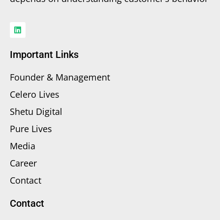
Important Links
Founder & Management
Celero Lives
Shetu Digital
Pure Lives
Media
Career
Contact
Contact