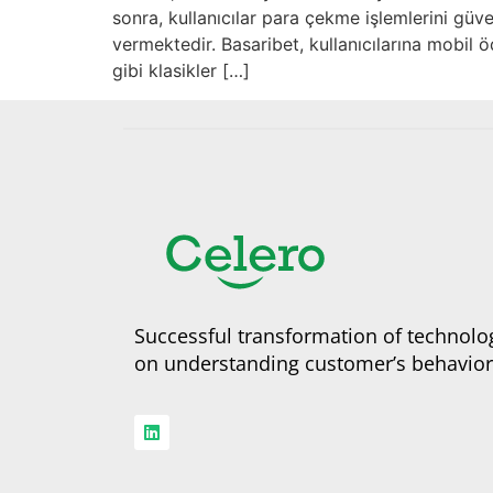
sonra, kullanıcılar para çekme işlemlerini güv
vermektedir. Basaribet, kullanıcılarına mobil 
gibi klasikler […]
Successful transformation of technol
on understanding customer’s behavior