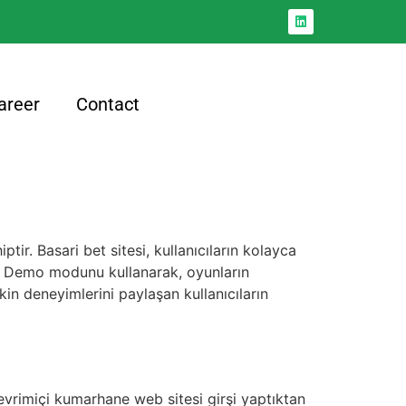
areer
Contact
ir. Basari bet sitesi, kullanıcıların kolayca
ır. Demo modunu kullanarak, oyunların
işkin deneyimlerini paylaşan kullanıcıların
evrimiçi kumarhane web sitesi girşi yaptıktan