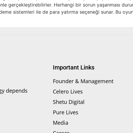
enle gerçekleştirebilirler. Herhangi bir sorun yaşanması dur
ödeme sistemleri ile de para yatırma seçeneği sunar. Bu oyun
Important Links
Founder & Management
ogy depends
Celero Lives
Shetu Digital
Pure Lives
Media
Career