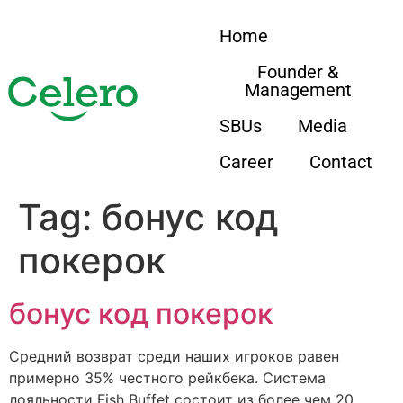
Home
Founder &
Management
SBUs
Media
Career
Contact
Tag:
бонус код
покерок
бонус код покерок
Средний возврат среди наших игроков равен
примерно 35% честного рейкбека. Система
лояльности Fish Buffet состоит из более чем 20