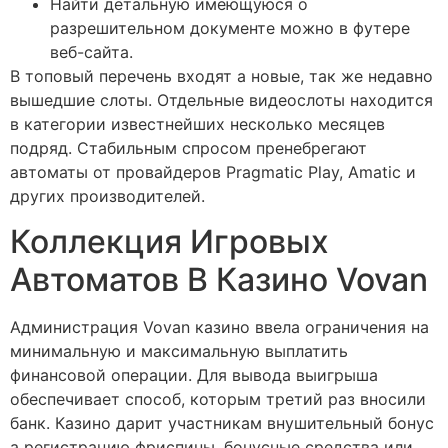
Найти детальную имеющуюся о
разрешительном документе можно в футере
веб-сайта.
В топовый перечень входят а новые, так же недавно
вышедшие слоты. Отдельные видеослоты находится
в категории известнейших несколько месяцев
подряд. Стабильным спросом пренебрегают
автоматы от провайдеров Pragmatic Play, Amatic и
других производителей.
Коллекция Игровых
Автоматов В Казино Vovan
Администрация Vovan казино ввела ограничения на
минимальную и максимальную выплатить
финансовой операции. Для вывода выигрыша
обеспечивает способ, которым третий раз вносили
банк. Казино дарит участникам внушительный бонус
а регистрацию фриспины, бонусные средства или