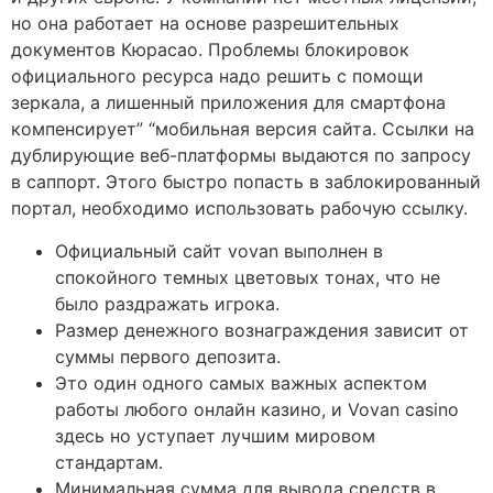
но она работает на основе разрешительных
документов Кюрасао. Проблемы блокировок
официального ресурса надо решить с помощи
зеркала, а лишенный приложения для смартфона
компенсирует” “мобильная версия сайта. Ссылки на
дублирующие веб-платформы выдаются по запросу
в саппорт. Этого быстро попасть в заблокированный
портал, необходимо использовать рабочую ссылку.
Официальный сайт vovan выполнен в
спокойного темных цветовых тонах, что не
было раздражать игрока.
Размер денежного вознаграждения зависит от
суммы первого депозита.
Это один одного самых важных аспектом
работы любого онлайн казино, и Vovan casino
здесь но уступает лучшим мировом
стандартам.
Минимальная сумма для вывода средств в