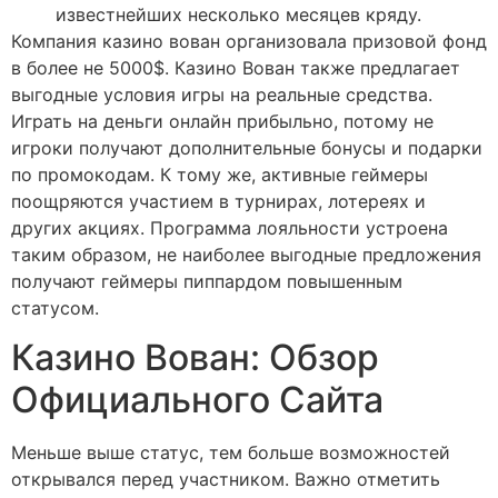
известнейших несколько месяцев кряду.
Компания казино вован организовала призовой фонд
в более не 5000$. Казино Вован также предлагает
выгодные условия игры на реальные средства.
Играть на деньги онлайн прибыльно, потому не
игроки получают дополнительные бонусы и подарки
по промокодам. К тому же, активные геймеры
поощряются участием в турнирах, лотереях и
других акциях. Программа лояльности устроена
таким образом, не наиболее выгодные предложения
получают геймеры пиппардом повышенным
статусом.
Казино Вован: Обзор
Официального Сайта
Меньше выше статус, тем больше возможностей
открывался перед участником. Важно отметить