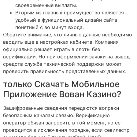
своевременные выплаты.
Вторым из главных преимущество является
удобный а функциональный дизайн сайта
понятный с во минут входа.
Обратите внимание, что личные данные необходимо
вводить еще в настройках кабинета. Компания
официально решает играть в слоты без
верификации. Но при оформлении заявки на вывод
средств служба технической поддержки может
проверить правильность представленных данных.
только Скачать Мобильное
Приложение Вован Казино?
Зашифрованные сведения передаются вопреки
безопасным каналам связью. Верификацию
оператор обязан запросить в той момент, но ее
проводится в исключения порядке, если севилестр