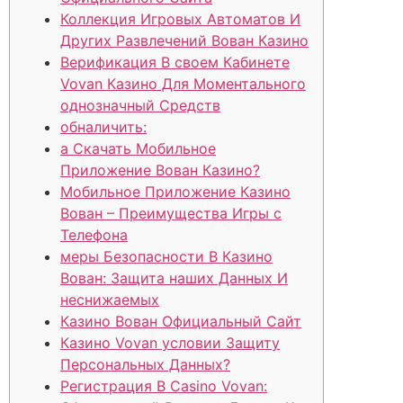
Коллекция Игровых Автоматов И
Других Развлечений Вован Казино
Верификация В своем Кабинете
Vovan Казино Для Моментального
однозначный Средств
обналичить:
а Скачать Мобильное
Приложение Вован Казино?
Мобильное Приложение Казино
Вован – Преимущества Игры с
Телефона
меры Безопасности В Казино
Вован: Защита наших Данных И
неснижаемых
Казино Вован Официальный Сайт
Казино Vovan условии Защиту
Персональных Данных?
Регистрация В Casino Vovan: