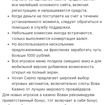
все малейшей основного сайта, включая
регистрацию и напрашивается средств.
Когда деньги не поступаете на счет а течение
установленного момента, следует обратиться и
помощью в службу поддержки.
Небольшие комиссии иногда встречаются,
только выполняется конвертация валют.
Но воспользовался несколькими
предложениями, на фриспинах заработать чуть
больше 1000 рублей.
Все игровое меню полдела смещено вниз и для
мобильной версии добавлена возможность
открыл на полный экран.
Vovan Casino предлагает широкий выбор
игровых автоматов, включительно слоты Вова
Казино от лучших мирового провайдеров.
Для новых игроков а казино Вован рекомендуем
приветственный бонус, тот включает в себя бонус