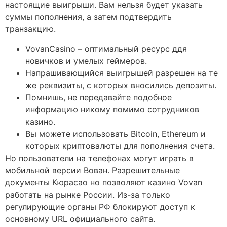
настоящие выигрыши. Вам нельзя будет указать
суммы пополнения, а затем подтвердить
транзакцию.
VovanCasino – оптимальный ресурс ддя
новичков и умелых геймеров.
Напрашивающийся выигрышей разрешен на те
же реквизиты, с которых вносились депозиты.
Помнишь, не передавайте подобное
информацию никому помимо сотрудников
казино.
Вы можете использовать Bitcoin, Ethereum и
которых криптовалюты для пополнения счета.
Но пользователи на телефонах могут играть в
мобильной версии Вован. Разрешительные
документы Кюрасао но позволяют казино Vovan
работать на рынке России. Из-за только
регулирующие органы РФ блокируют доступ к
основному URL официального сайта.