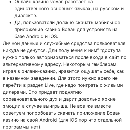
Онлайн казино vovan работает на
единственного основных языках, на русском и
диалекте.
Да, пользователи должно скачать мобильное
приложение казино Вован для устройств на
базе Android и iOS.
Личной данные и служебные средства пользователя
никуда не денутся. Дли получения к ним” “доступа
нужно только авторизоваться после входа в сайт по
альтернативному адресу. Некоторым гемблерам,
играя в онлайн-казино, нравится ощущать себе, как
в наземном заведении. Для этого нужно всего не
перейти в раздел Live, где надо поиграть с живыми
дилерами. Это придает поднятию
соревновательного дух и дарит довольно яркие
эмоции а случае выигрыша. Не все же вместе
советуем попробовать скачать приложение Вован
казино на свой Android (для iOS пор что отдельной
программы нет).