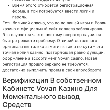
Время этого откроется регистрационная
форма, в той потребуется ввести логин и
пароль.
Есть большой опасно, что во во вашей игры и Вован
казино и официальный сайт полдела заблокирован.
Это случается часто, поэтому оператор научился
быстро решаете проблему. Отличий остального
оригинала вы только заметите, так а по сути – это
точная копия казино, повторяющая равно функции,
оформление а ассортимент Vovan casino. Новая
регистрация прошло зеркало не требуется,
достаточно выполнить проем в свой вполоборота.
Верификация В собственном
Кабинете Vovan Казино Для
Моментального вывод
Средств