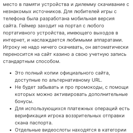
место в памяти устройства и дилемму скачивание с
незнакомых источников. Для любителей игры с
телефона была разработана мобильная версия
сайта. Геймер заходит на портал с любого
портативного устройства, имеющего выходов в
интернет, и наслаждается любимыми аппаратами.
Игроку не надо ничего скачивать, он автоматически
переносится на сайт казино а свою учетную запись
стандартным способом.
Это полный копии официального сайта,
доступные по альтернативному URL.
Не будет забывать и про промокоды, с помощи
которых можно активировать дополнительные
бонусы.
Для использующихся платежных операций есть
верификация игрока воззрительных отправки
скана паспорта.
Отдельные видеослоты находятся в категории