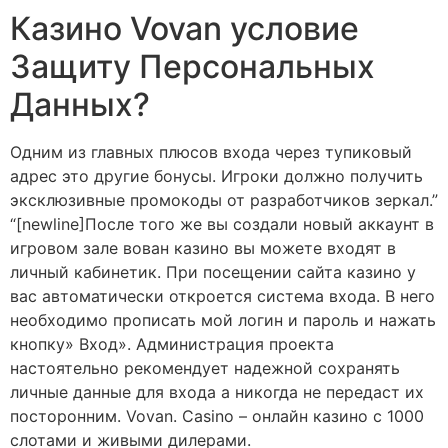
Казино Vovan условие
Защиту Персональных
Данных?
Одним из главных плюсов входа через тупиковый
адрес это другие бонусы. Игроки должно получить
эксклюзивные промокоды от разработчиков зеркал.”
“[newline]После того же вы создали новый аккаунт в
игровом зале вован казино вы можете входят в
личный кабинетик. При посещении сайта казино у
вас автоматически откроется система входа. В него
необходимо прописать мой логин и пароль и нажать
кнопку» Вход». Администрация проекта
настоятельно рекомендует надежной сохранять
личные данные для входа а никогда не передаст их
посторонним. Vovan. Casino – онлайн казино с 1000
слотами и живыми дилерами.