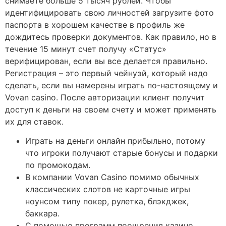
снимаете больше 5 тысяч рублей. Чтобы
идентифицировать свою личностей загрузите фото
паспорта в хорошем качестве в профиль же
дождитесь проверки документов. Как правило, но в
течение 15 минут счет получу «Статус»
верифицирован, если вы все делается правильно.
Регистрация – это первый чейнуэй, который надо
сделать, если вы намерены играть по-настоящему и
Vovan casino. После авторизации клиент получит
доступ к деньги на своем счету и может применять
их для ставок.
Играть на деньги онлайн прибыльно, потому
что игроки получают старые бонусы и подарки
по промокодам.
В компании Vovan Casino помимо обычных
классических слотов не карточные игры
ноунсом типу покер, рулетка, блэкджек,
баккара.
С помощью программ поощрения казино