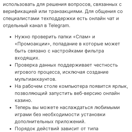
использовать для решения вопросов, связанных с
верификацией или транзакциями. Для общения со
специалистами техподдержки есть онлайн чат и
отдельный канал в Telegram.
Нужно проверить папки «Спам» и
«Промоакции», попадание в которые может
быть связано с настройками фильтра
входящих.
Проверка данных поддерживает честность
игрового процесса, исключая создание
мультиаккаунтов.
На рабочем столе компьютера появится ярлык,
позволяющий запустить веб-версию онлайн
казино.
Теперь вы можете наслаждаться любимыми
играми без необходимости установки
дополнительных приложений.
Порядок действий зависит от типа