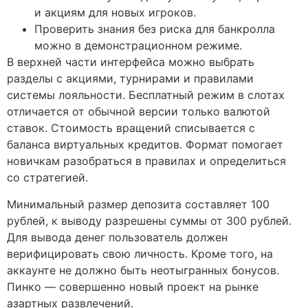
и акциям для новых игроков.
Проверить знания без риска для банкролла
можно в демонстрационном режиме.
В верхней части интерфейса можно выбрать
разделы с акциями, турнирами и правилами
системы лояльности. Бесплатный режим в слотах
отличается от обычной версии только валютой
ставок. Стоимость вращений списывается с
баланса виртуальных кредитов. Формат помогает
новичкам разобраться в правилах и определиться
со стратегией.
Минимальный размер депозита составляет 100
рублей, к выводу разрешены суммы от 300 рублей.
Для вывода денег пользователь должен
верифицировать свою личность. Кроме того, на
аккаунте не должно быть неотыгранных бонусов.
Пинко — совершенно новый проект на рынке
азартных развлечений.