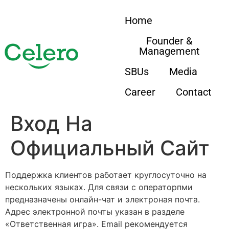
Home
Founder &
Management
SBUs
Media
Career
Contact
Вход На
Официальный Сайт
Поддержка клиентов работает круглосуточно на
нескольких языках. Для связи с операторпми
предназначены онлайн-чат и электроная почта.
Адрес электронной почты указан в разделе
«Ответственная игра». Email рекомендуется