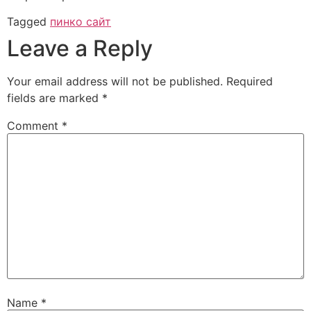
Tagged
пинко сайт
Leave a Reply
Your email address will not be published.
Required
fields are marked
*
Comment
*
Name
*