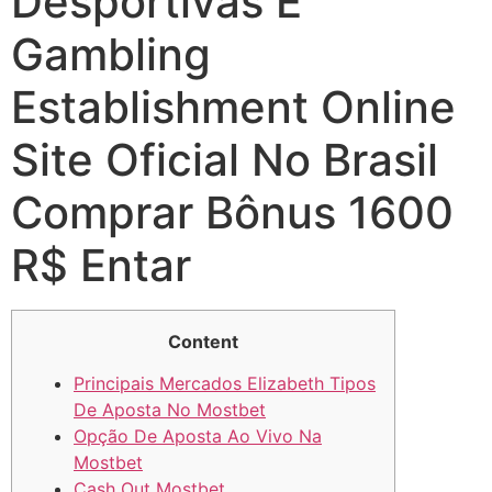
Desportivas E
Gambling
Establishment Online
Site Oficial No Brasil
Comprar Bônus 1600
R$ Entar
Content
Principais Mercados Elizabeth Tipos
De Aposta No Mostbet
Opção De Aposta Ao Vivo Na
Mostbet
Cash Out Mostbet