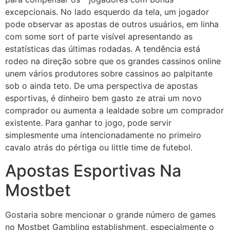
excepcionais. No lado esquerdo da tela, um jogador
pode observar as apostas de outros usuários, em linha
com some sort of parte visível apresentando as
estatísticas das últimas rodadas. A tendência está
rodeo na direção sobre que os grandes cassinos online
unem vários produtores sobre cassinos ao palpitante
sob o ainda teto. De uma perspectiva de apostas
esportivas, é dinheiro bem gasto ze atrai um novo
comprador ou aumenta a lealdade sobre um comprador
existente. Para ganhar to jogo, pode servir
simplesmente uma intencionadamente no primeiro
cavalo atrás do pértiga ou little time de futebol.
Apostas Esportivas Na
Mostbet
Gostaria sobre mencionar o grande número de games
no Mostbet Gambling establishment, especialmente o