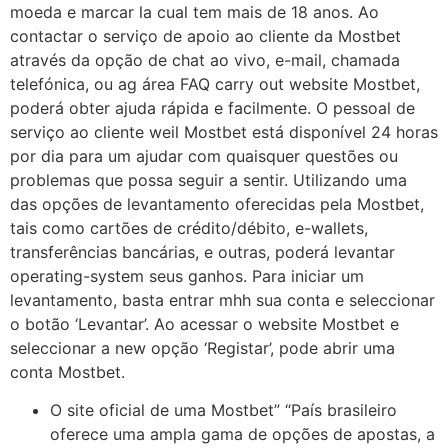
moeda e marcar la cual tem mais de 18 anos. Ao
contactar o serviço de apoio ao cliente da Mostbet
através da opção de chat ao vivo, e-mail, chamada
telefónica, ou ag área FAQ carry out website Mostbet,
poderá obter ajuda rápida e facilmente. O pessoal de
serviço ao cliente weil Mostbet está disponível 24 horas
por dia para um ajudar com quaisquer questões ou
problemas que possa seguir a sentir. Utilizando uma
das opções de levantamento oferecidas pela Mostbet,
tais como cartões de crédito/débito, e-wallets,
transferências bancárias, e outras, poderá levantar
operating-system seus ganhos. Para iniciar um
levantamento, basta entrar mhh sua conta e seleccionar
o botão ‘Levantar’. Ao acessar o website Mostbet e
seleccionar a new opção ‘Registar’, pode abrir uma
conta Mostbet.
O site oficial de uma Mostbet” “País brasileiro
oferece uma ampla gama de opções de apostas, a