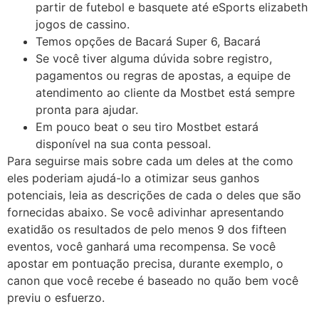
partir de futebol e basquete até eSports elizabeth
jogos de cassino.
Temos opções de Bacará Super 6, Bacará
Se você tiver alguma dúvida sobre registro,
pagamentos ou regras de apostas, a equipe de
atendimento ao cliente da Mostbet está sempre
pronta para ajudar.
Em pouco beat o seu tiro Mostbet estará
disponível na sua conta pessoal.
Para seguirse mais sobre cada um deles at the como
eles poderiam ajudá-lo a otimizar seus ganhos
potenciais, leia as descrições de cada o deles que são
fornecidas abaixo. Se você adivinhar apresentando
exatidão os resultados de pelo menos 9 dos fifteen
eventos, você ganhará uma recompensa. Se você
apostar em pontuação precisa, durante exemplo, o
canon que você recebe é baseado no quão bem você
previu o esfuerzo.