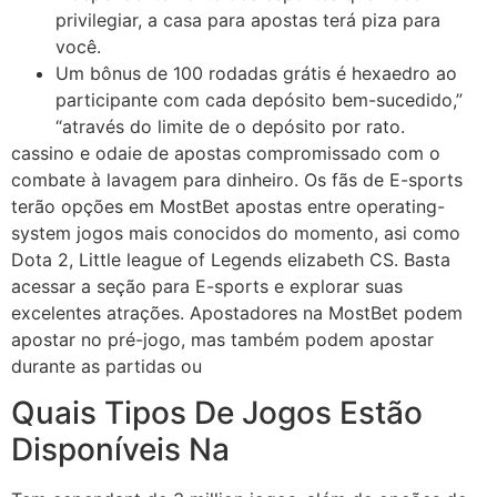
privilegiar, a casa para apostas terá piza para
você.
Um bônus de 100 rodadas grátis é hexaedro ao
participante com cada depósito bem-sucedido,”
“através do limite de o depósito por rato.
cassino e odaie de apostas compromissado com o
combate à lavagem para dinheiro. Os fãs de E-sports
terão opções em MostBet apostas entre operating-
system jogos mais conocidos do momento, asi como
Dota 2, Little league of Legends elizabeth CS. Basta
acessar a seção para E-sports e explorar suas
excelentes atrações. Apostadores na MostBet podem
apostar no pré-jogo, mas também podem apostar
durante as partidas ou
Quais Tipos De Jogos Estão
Disponíveis Na