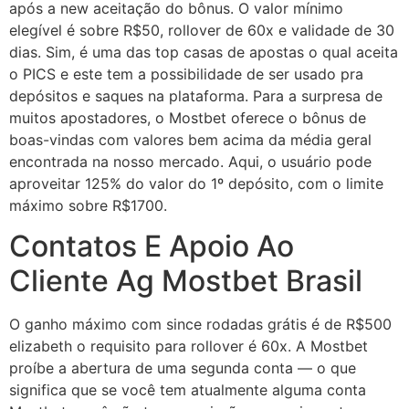
após a new aceitação do bônus. O valor mínimo
elegível é sobre R$50, rollover de 60x e validade de 30
dias. Sim, é uma das top casas de apostas o qual aceita
o PICS e este tem a possibilidade de ser usado pra
depósitos e saques na plataforma. Para a surpresa de
muitos apostadores, o Mostbet oferece o bônus de
boas-vindas com valores bem acima da média geral
encontrada na nosso mercado. Aqui, o usuário pode
aproveitar 125% do valor do 1º depósito, com o limite
máximo sobre R$1700.
Contatos E Apoio Ao
Cliente Ag Mostbet Brasil
O ganho máximo com since rodadas grátis é de R$500
elizabeth o requisito para rollover é 60x. A Mostbet
proíbe a abertura de uma segunda conta — o que
significa que se você tem atualmente alguma conta