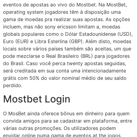
eventos de apostas ao vivo do Mostbet. Na MostBet,
operating system jogadores têm à disposição uma
gama de moedas pra realizar suas apostas. As opções
incluem, mas não sony ericsson limitam a, moedas
globais populares como o Dólar Estadounidense (USD),
Euro (EUR) e Libra Esterlina (GBP). Além disto, moedas
locais sobre vários países também são aceitas, um que
pode mezclarse o Real Brasileiro (BRL) para jogadores
do Brasil. Caso você perca twenty apostas seguidas,
será creditada em sua conta uma intencionadamente
grátis com 50% do valor nominal médio de seu saldo
perdido.
Mostbet Login
O MosBet ainda oferece bônus em dinheiro para quem
convida amigos para se cadastrar em plataforma, entre
várias outras promoções. Os utilizadores podem
envidar online numa gama de eventos at the jogos