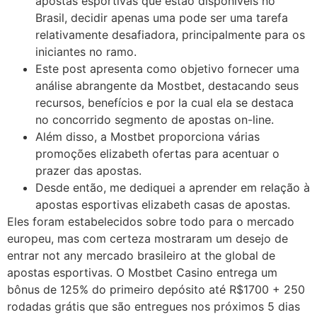
apostas esportivas que estão disponíveis no
Brasil, decidir apenas uma pode ser uma tarefa
relativamente desafiadora, principalmente para os
iniciantes no ramo.
Este post apresenta como objetivo fornecer uma
análise abrangente da Mostbet, destacando seus
recursos, benefícios e por la cual ela se destaca
no concorrido segmento de apostas on-line.
Além disso, a Mostbet proporciona várias
promoções elizabeth ofertas para acentuar o
prazer das apostas.
Desde então, me dediquei a aprender em relação à
apostas esportivas elizabeth casas de apostas.
Eles foram estabelecidos sobre todo para o mercado
europeu, mas com certeza mostraram um desejo de
entrar not any mercado brasileiro at the global de
apostas esportivas. O Mostbet Casino entrega um
bônus de 125% do primeiro depósito até R$1700 + 250
rodadas grátis que são entregues nos próximos 5 dias