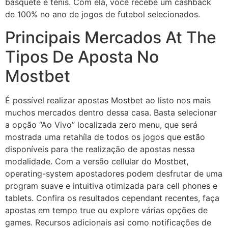
basquete e tênis. Com ela, você recebe um cashback
de 100% no ano de jogos de futebol selecionados.
Principais Mercados At The
Tipos De Aposta No
Mostbet
É possível realizar apostas Mostbet ao listo nos mais
muchos mercados dentro dessa casa. Basta selecionar
a opção “Ao Vivo” localizada zero menu, que será
mostrada uma retahíla de todos os jogos que estão
disponíveis para the realização de apostas nessa
modalidade. Com a versão cellular do Mostbet,
operating-system apostadores podem desfrutar de uma
program suave e intuitiva otimizada para cell phones e
tablets. Confira os resultados cependant recentes, faça
apostas em tempo true ou explore várias opções de
games. Recursos adicionais asi como notificações de