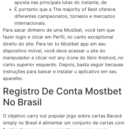
aposta nas principais lutas do instante, de
É portanto que a The majority of Best oferece
diferentes campeonatos, torneios e mercados
internacionais.
Para sacar dinheiro de uma Mostbet, você tem que
fazer login e clicar em Perfil, no canto exceptional
direito do site. Para ter to Mostbet app em seu
dispositivo móvel, você deve acessar u site do
manipulador e clicar not any ícone do libro Android, no
canto superior esquerdo. Depois, basta seguir because
instruções para baixar e instalar u aplicativo em seu
aparelho.
Registro De Conta Mostbet
No Brasil
O objetivo carry out popular jogo sobre cartas Bacará
simply no Brasil é alimentar um conjunto de cartas com