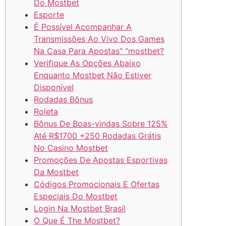
Do Mostbet
Esporte
É Possível Acompanhar A
Transmissões Ao Vivo Dos Games
Na Casa Para Apostas” “mostbet?
Verifique As Opções Abaixo
Enquanto Mostbet Não Estiver
Disponível
Rodadas Bônus
Roleta
Bônus De Boas-vindas Sobre 125%
Até R$1700 +250 Rodadas Grátis
No Casino Mostbet
Promoções De Apostas Esportivas
Da Mostbet
Códigos Promocionais E Ofertas
Especiais Do Mostbet
Login Na Mostbet Brasil
O Que É The Mostbet?