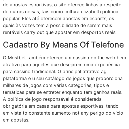
de apostas esportivas, o site oferece linhas a respeito
de outras coisas, tais como cultura elizabeth política
popular. Eles até oferecem apostas em esports, os
quais às vezes tem a possibilidade de serem mais
rentáveis carry out que apostar em desportos reais.
Cadastro By Means Of Telefone
O Mostbet também oferece um cassino on the web bem
atrativo para aqueles que desejarem uma experiência
para cassino tradicional. O principal atrativo ag
plataforma é u seu catálogo de jogos que proporciona
milhares de jogos com várias categorias, tipos e
temáticas para se entreter enquanto tem ganhos reais.
A política de jogo responsável é considerada
obrigatória em casas para apostas esportivas, tendo
em vista to constante aumento not any perigo do vício
em apostas.