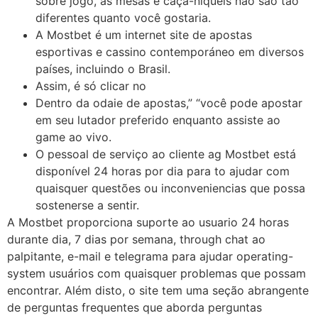
sobre jogo, as mesas e caça-níqueis não são tão
diferentes quanto você gostaria.
A Mostbet é um internet site de apostas
esportivas e cassino contemporáneo em diversos
países, incluindo o Brasil.
Assim, é só clicar no
Dentro da odaie de apostas,” “você pode apostar
em seu lutador preferido enquanto assiste ao
game ao vivo.
O pessoal de serviço ao cliente ag Mostbet está
disponível 24 horas por dia para to ajudar com
quaisquer questões ou inconveniencias que possa
sostenerse a sentir.
A Mostbet proporciona suporte ao usuario 24 horas
durante dia, 7 dias por semana, through chat ao
palpitante, e-mail e telegrama para ajudar operating-
system usuários com quaisquer problemas que possam
encontrar. Além disto, o site tem uma seção abrangente
de perguntas frequentes que aborda perguntas