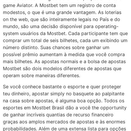
game Aviator. A Mostbet tem um registro de conta
modestos, o que é uma grande vantagem. As loterias
on the web, que são inteiramente legais no País e do
mundo, são uma decisão disponível para operating-
system usuários da Mostbet. Cada participante tem que
comprar um total de seis bilhetes, cada um exibindo um
número distinto. Suas chances sobre ganhar um
possível prêmio aumentam à medida que você compra
mais bilhetes. As apostas normais e a bolsa de apostas
Mostbet são dois modelos diferentes de apostas que
operam sobre maneiras diferentes.
Se você conhece bastante o esporte e quer proteger
teu dinheiro, apostar simply no basquete ao palpitante
na casa sobre apostas, é alguma boa opção. Todos os
esportes em Mostbet Brasil dão a você the opportunity
de ganhar incríveis quantias de recurso financeiro
graças aos amplos mercados de apostas e às enormes
probabilidades. Além de uma extensa lista para opções