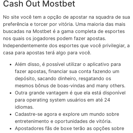
Cash Out Mostbet
No site você tem a opção de apostar na squadra de sua
preferência e torcer por vitória. Uma maioria das mais
buscadas na Mostbet é a gama completa de esportes
nos quais os jogadores podem fazer apostas.
Independentemente dos esportes que você privilegiar, a
casa para apostas terá algo para você.
Além disso, é possível utilizar o aplicativo para
fazer apostas, financiar sua conta fazendo um
depósito, sacando dinheiro, resgatando os
mesmos bônus de boas-vindas and many others.
Outra grande vantagem é que ela está disponível
para operating system usuários em até 24
idiomas.
Cadastre-se agora e explore um mundo sobre
entretenimento e oportunidades de vitória.
Apostadores fãs de boxe terão as opções sobre