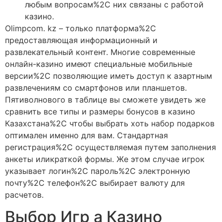
любым вопросам%2C них связаны с работой
казино.
Olimpcom. kz – только платформа%2C
предоставляющая информационный и
развлекательный контент. Многие современные
онлайн-казино имеют специальные мобильные
версии%2C позволяющие иметь доступ к азартным
развлечениям со смартфонов или планшетов.
Пятиволнового в таблице вы сможете увидеть же
сравнить все типы и размеры бонусов в казино
Казахстана%2C чтобы выбрать хоть набор подарков
оптимален именно для вам. Стандартная
регистрация%2C осуществляемая путем заполнения
анкеты иликраткой формы. Же этом случае игрок
указывает логин%2C пароль%2C электронную
почту%2C телефон%2C выбирает валюту для
расчетов.
Выбор Игр а Казино