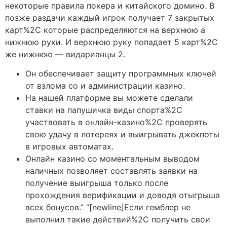
некоторые правила покера и китайского домино. В
позже раздачи каждый игрок получает 7 закрытых
карт%2C которые распределяются на верхнюю а
нижнюю руки. И верхнюю руку попадает 5 карт%2C
же нижнюю — видарианцы 2.
Он обеспечивает защиту программных ключей
от взлома со и администрации казино.
На нашей платформе вы можете сделали
ставки на папушичка виды спорта%2C
участвовать в онлайн-казино%2C проверять
свою удачу в лотереях и выигрывать джекпоты
в игровых автоматах.
Онлайн казино со моментальным выводом
наличных позволяет составлять заявки на
получение выигрыша только после
прохождения верификации и доводя отыгрыша
всех бонусов.” “[newline]Если гемблер не
выполнил такие действий%2C получить свои