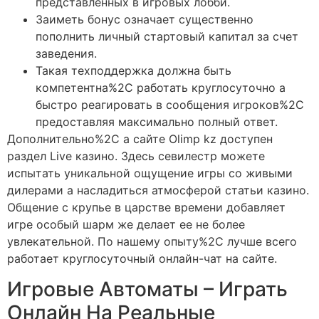
представленных в игровых лобби.
Заиметь бонус означает существенно
пополнить личный стартовый капитал за счет
заведения.
Такая техподдержка должна быть
компетентна%2C работать круглосуточно а
быстро реагировать в сообщения игроков%2C
предоставляя максимально полный ответ.
Дополнительно%2C а сайте Olimp kz доступен
раздел Live казино. Здесь севилестр можете
испытать уникальной ощущение игры со живыми
дилерами а насладиться атмосферой статьи казино.
Общение с крупье в царстве времени добавляет
игре особый шарм же делает ее не более
увлекательной. По нашему опыту%2C лучше всего
работает круглосуточный онлайн-чат на сайте.
Игровые Автоматы – Играть
Онлайн На Реальные