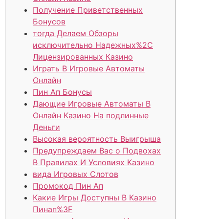
Получение Приветственных
Бонусов
тогда Делаем Обзоры
исключительно Надежных%2C
Лицензированных Казино
Играть В Игровые Автоматы
Онлайн
Пин Ап Бонусы
Дающие Игровые Автоматы В
Онлайн Казино На подлинные
Деньги
Высокая вероятность Выигрыша
Предупреждаем Вас о Подвохах
В Правилах И Условиях Казино
вида Игровых Слотов
Промокод Пин Ап
Какие Игры Доступны В Казино
Пинап%3F