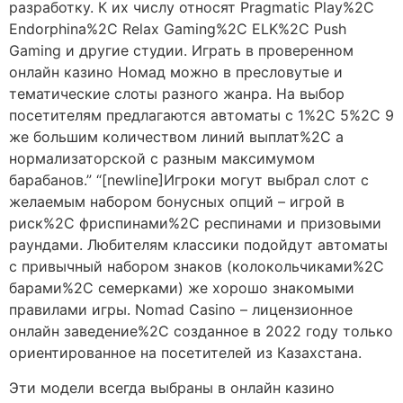
разработку. К их числу относят Pragmatic Play%2C
Endorphina%2C Relax Gaming%2C ELK%2C Push
Gaming и другие студии. Играть в проверенном
онлайн казино Номад можно в пресловутые и
тематические слоты разного жанра. На выбор
посетителям предлагаются автоматы с 1%2C 5%2C 9
же большим количеством линий выплат%2C а
нормализаторской с разным максимумом
барабанов.” “[newline]Игроки могут выбрал слот с
желаемым набором бонусных опций – игрой в
риск%2C фриспинами%2C респинами и призовыми
раундами. Любителям классики подойдут автоматы
с привычный набором знаков (колокольчиками%2C
барами%2C семерками) же хорошо знакомыми
правилами игры. Nomad Casino – лицензионное
онлайн заведение%2C созданное в 2022 году только
ориентированное на посетителей из Казахстана.
Эти модели всегда выбраны в онлайн казино