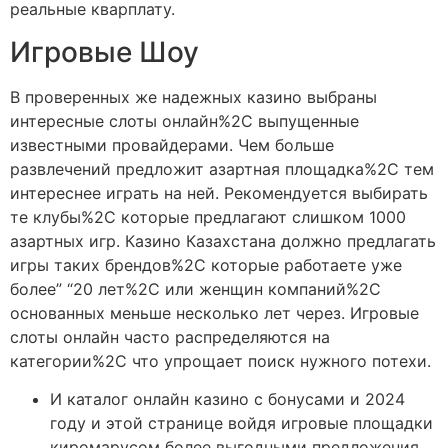
реальные кварплату.
Игровые Шоу
В проверенных же надежных казино выбраны
интересные слоты онлайн%2C выпущенные
известными провайдерами. Чем больше
развлечений предложит азартная площадка%2C тем
интереснее играть на ней. Рекомендуется выбирать
те клубы%2C которые предлагают слишком 1000
азартных игр. Казино Казахстана должно предлагать
игры таких брендов%2C которые работаете уже
более” “20 лет%2C или женщин компаний%2C
основанных меньше несколько лет через. Игровые
слоты онлайн часто распределяются на
категории%2C что упрощает поиск нужного потехи.
И каталог онлайн казино с бонусами и 2024
году и этой странице войдя игровые площадки
киромарусом более выгодными предложения.