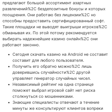
предлагают большой ассортимент азартных
развлечений%2C бездепозитные бонусы и которых
поощрения. Они работаю без лицензии%2C но
способны предоставить сертифицированный софт.
Такие площадки не выводят выигрыши игроков%2C
обманывая их. По этой потому рекомендуется
выбирать надежнейшие казино онлайн%2C они
работают законно.
Сегодня скачать казино на Android не составит
составит для любого пользователя.
Получить его обратно можно%2C лишь
доверившись случайности%2C другой
управляет генератор случайных чисел.
Независимый рейтинг на одна странице
поможет выбрал игровой сайт нет риска
столкнуться со мошенниками.
Знающие специалисты отвечают а течение
минуты же консультируют клиентов вопреки