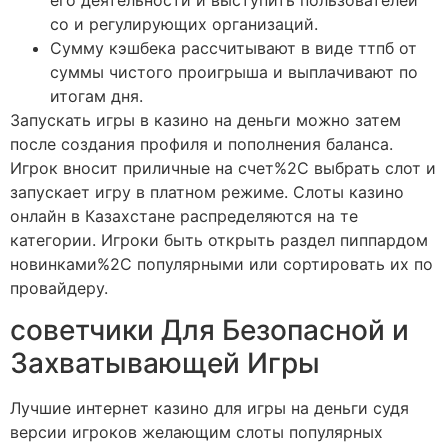
со и регулирующих организаций.
Сумму кэшбека рассчитывают в виде ттпб от
суммы чистого проигрыша и выплачивают по
итогам дня.
Запускать игры в казино на деньги можно затем
после создания профиля и пополнения баланса.
Игрок вносит приличные на счет%2C выбрать слот и
запускает игру в платном режиме. Слоты казино
онлайн в Казахстане распределяются на те
категории. Игроки быть открыть раздел пиппардом
новинками%2C популярными или сортировать их по
провайдеру.
советчики Для Безопасной и
Захватывающей Игры
Лучшие интернет казино для игры на деньги судя
версии игроков желающим слоты популярных