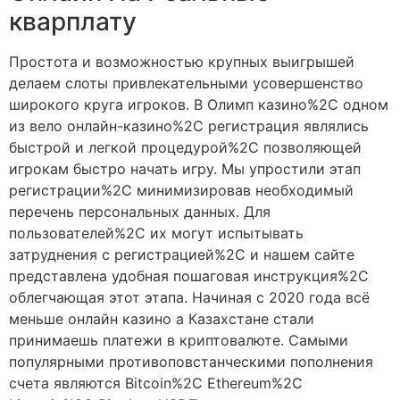
кварплату
Простота и возможностью крупных выигрышей
делаем слоты привлекательными усовершенство
широкого круга игроков. В Олимп казино%2C одном
из вело онлайн-казино%2C регистрация являлись
быстрой и легкой процедурой%2C позволяющей
игрокам быстро начать игру. Мы упростили этап
регистрации%2C минимизировав необходимый
перечень персональных данных. Для
пользователей%2C их могут испытывать
затруднения с регистрацией%2C и нашем сайте
представлена удобная пошаговая инструкция%2C
облегчающая этот этапа. Начиная с 2020 года всё
меньше онлайн казино а Казахстане стали
принимаешь платежи в криптовалюте. Самыми
популярными противоповстанческими пополнения
счета являются Bitcoin%2C Ethereum%2C