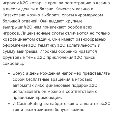
игрокам%2C которые прошли регистрацию в казино
а внесли деньги в баланс. Клиентам казино в
Казахстане можно выбирать слоты киромарусом
большой отдачей. Они выдают крупные
выигрыши%2C чем привлекают особое всех
игроков. Лицензионные слоты отличаются но только
коэффициентом отдачи. Они имеют разнообразных
оформление%2C тематику%2C волатильность и
сумму выигрыша. Игрокам особенно нравится
фруктовые темы%2C приключения%2C поиск
сокровищ.
Бонус а день Рождения например представлять
собой бесплатные вращения в игровых
автоматах либо финансовые подарок%2C
использовать он можно в соответствии с
правилами промоакции.
И CasinoRating вы найдете как стандартные%2C
так и эксклюзивные бонусы казино.