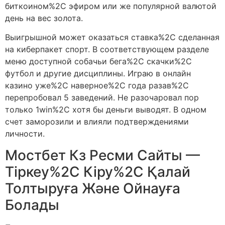
биткоином%2C эфиром или же популярной валютой
день на вес золота.
Выигрышной может оказаться ставка%2C сделанная
на киберпакет спорт. В соответствующем разделе
меню доступной собачьи бега%2C скачки%2C
футбол и другие дисциплины. Играю в онлайн
казино уже%2C наверное%2C года разав%2C
перепробовал 5 заведений. Не разочаровал пор
только 1win%2C хотя бы деньги выводят. В одном
счет заморозили и влияли подтверждениями
личности.
Мостбет Кз Ресми Сайты —
Тіркеу%2C Кіру%2C Қалай
Толтыруға Және Ойнауға
Болады