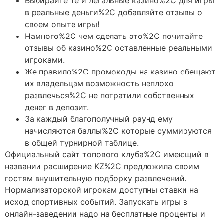
Выбирайте те и легальные казино%2C для игры
в реальные деньги%2C добавляйте отзывы о
своем опыте игры!
Намного%2C чем сделать это%2C почитайте
отзывы об казино%2C оставленные реальными
игроками.
Же правило%2C промокоды на казино обещают
их владельцам возможность неплохо
развлечься%2C не потратили собственных
денег в депозит.
За каждый благополучный раунд ему
начисляются баллы%2C которые суммируются
в общей турнирной таблице.
Официальный сайт топового клуба%2C имеющий в
названии расширение KZ%2C предложила своим
гостям внушительную подборку развлечений.
Нормализаторской игрокам доступны ставки на
исход спортивных событий. Запускать игры в
онлайн-заведении надо на бесплатные проценты и