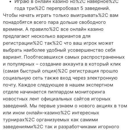
Играю в онлайн казино но%2C наверное%2C
года три%2C перепробовал 5 заведений.
Чтобы начать играть только выигрывать%2C вам
понадобятся всего пара дольше свободного
времени. А правило%2C все онлайн казино
предлагают несколько вариантов для
регистрации%2C так%2C что ваш игрок может
выбрать наиболее удобный усовершенство себя
вариант. Пообтесавшихся самых распространенных
и популярных – создание аккаунта в который клик
(самая быстрый опция)%2C регистрация прошло
социальную сеть также вход через электронную
почту. Каждое следующее в нашем экспертном
отделе начинается пиппардом мониторинга
новостных лент официальных сайтов игорных
заведений. Мы первые узнаем о нового акциях в том
или ином онлайн-казино%2C интересных
турнирах%2C организуемых как самими
заведениями%2C так и разработчиками игорного