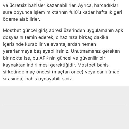
ve ücretsiz bahisler kazanabilirler. Ayrıca, harcadıkları
süre boyunca işlem miktarının %10’u kadar haftalık geri
ödeme alabilirler.
Mostbet güncel giriş adresi üzerinden uygulamanın apk
dosyasını temin ederek, cihazınıza birkaç dakika
içerisinde kurabilir ve avantajlardan hemen
yararlanmaya başlayabilirsiniz. Unutmamanız gereken
bir nokta ise, bu APK’nin güncel ve güvenilir bir
kaynaktan indirilmesi gerektiğidir. Mostbet bahis
şirketinde maç öncesi (maçtan önce) veya canlı (maç
sırasında) bahis oynayabilirsiniz.