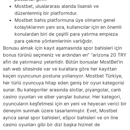
Mostbet, uluslararası alanda lisanslı ve
düzenlenmiş bir platformdur.
Mostbet bahis platformuna üye olmanın genel
kolaylıklarının yanı sıra, kullanıcılar için en önemli
konulardan biri de çeşitli para yatırma empieza
para çekme yöntemlerinin varlığıdır.
Bonusu almak için kayıt aşamasında spor bahisleri için
bonus türünü seçmeniz ve ardından en” “arizona 20 TRY
afin de yatırmanız yeterlidir. Bütün bonuslar MostBet’in
sah web sitesinde var ve kurallara göre her kayıttan
keçen oyuncunun postuna yollanıyor. Mostbet Türkiye,
her türlü oyuncuya hitap eden geniş bir oyun kategorisi
sunar. Bu kategoriler arasında slotlar, piyangolar, canlı
casino oyunları ve siber yarışlar bulunur. Her kategori,
oyuncuların keşfetmesi için en yeni ve heyecan verici bir
deneyim sunmak üzere tasarlanmıştır. Evet, Mostbet
ayrıca sanal spor bahisleri, eSpor bahisleri ve on line
casino oyunları gibi bir dizi başka hizmet de