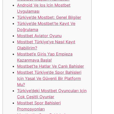
Android Ve Ios Için Mostbet
Uygulaması
Türkiye’de Mostbet: Genel Bilgiler
Türkiye’de Mostbet’te Kayıt Ve
Doğrulama
Mostbet Aviator Oyunu
Mostbet Türkiye’ye Nasıl Kayıt
Olabilirim?
Mostbet’e Giriş Yap Empieza
Kazanmaya Başla!
Mostbet’te Hatlar Ve Canlı Bahisler
Mostbet Türkiye’de Spor Bahisleri
Için Yasal Ve Güvenli Bir Platform
Mu?
Türkiye’deki Mostbet Oyuncuları Için
Çok Çeşitli Oyunlar
Mostbet Spor Bahisleri
Promosyonları