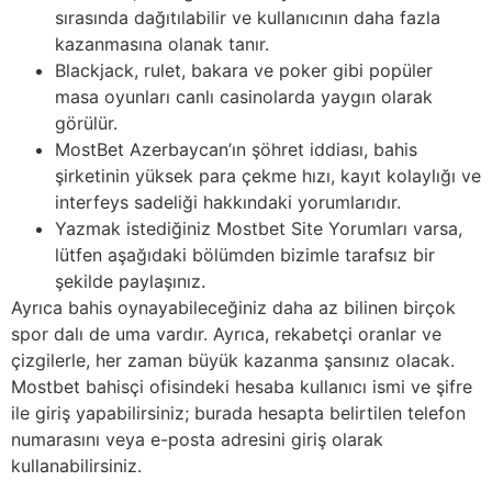
sırasında dağıtılabilir ve kullanıcının daha fazla
kazanmasına olanak tanır.
Blackjack, rulet, bakara ve poker gibi popüler
masa oyunları canlı casinolarda yaygın olarak
görülür.
MostBet Azerbaycan’ın şöhret iddiası, bahis
şirketinin yüksek para çekme hızı, kayıt kolaylığı ve
interfeys sadeliği hakkındaki yorumlarıdır.
Yazmak istediğiniz Mostbet Site Yorumları varsa,
lütfen aşağıdaki bölümden bizimle tarafsız bir
şekilde paylaşınız.
Ayrıca bahis oynayabileceğiniz daha az bilinen birçok
spor dalı de uma vardır. Ayrıca, rekabetçi oranlar ve
çizgilerle, her zaman büyük kazanma şansınız olacak.
Mostbet bahisçi ofisindeki hesaba kullanıcı ismi ve şifre
ile giriş yapabilirsiniz; burada hesapta belirtilen telefon
numarasını veya e-posta adresini giriş olarak
kullanabilirsiniz.