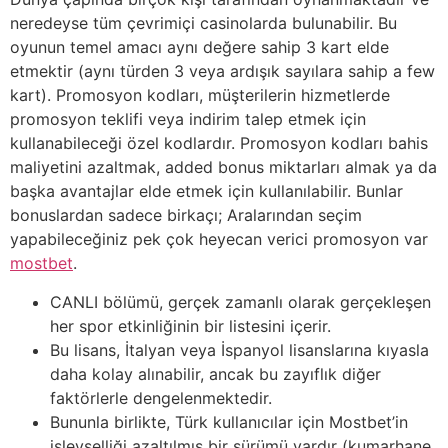
neredeyse tüm çevrimiçi casinolarda bulunabilir. Bu
oyunun temel amacı aynı değere sahip 3 kart elde
etmektir (aynı türden 3 veya ardışık sayılara sahip a few
kart). Promosyon kodları, müşterilerin hizmetlerde
promosyon teklifi veya indirim talep etmek için
kullanabileceği özel kodlardır. Promosyon kodları bahis
maliyetini azaltmak, added bonus miktarları almak ya da
başka avantajlar elde etmek için kullanılabilir. Bunlar
bonuslardan sadece birkaçı; Aralarından seçim
yapabileceğiniz pek çok heyecan verici promosyon var
mostbet
.
CANLI bölümü, gerçek zamanlı olarak gerçekleşen
her spor etkinliğinin bir listesini içerir.
Bu lisans, İtalyan veya İspanyol lisanslarına kıyasla
daha kolay alınabilir, ancak bu zayıflık diğer
faktörlerle dengelenmektedir.
Bununla birlikte, Türk kullanıcılar için Mostbet’in
işlevselliği azaltılmış bir sürümü vardır (kumarhane