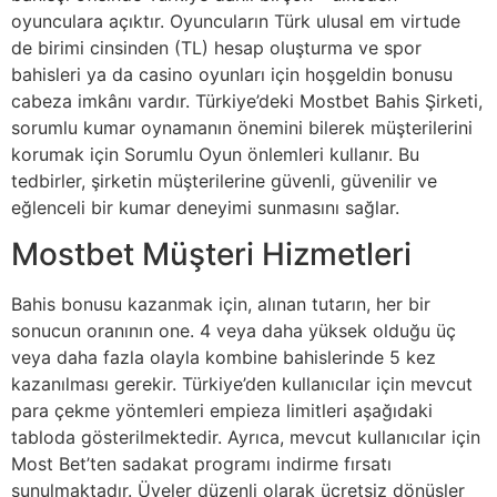
oyunculara açıktır. Oyuncuların Türk ulusal em virtude
de birimi cinsinden (TL) hesap oluşturma ve spor
bahisleri ya da casino oyunları için hoşgeldin bonusu
cabeza imkânı vardır. Türkiye’deki Mostbet Bahis Şirketi,
sorumlu kumar oynamanın önemini bilerek müşterilerini
korumak için Sorumlu Oyun önlemleri kullanır. Bu
tedbirler, şirketin müşterilerine güvenli, güvenilir ve
eğlenceli bir kumar deneyimi sunmasını sağlar.
Mostbet Müşteri Hizmetleri
Bahis bonusu kazanmak için, alınan tutarın, her bir
sonucun oranının one. 4 veya daha yüksek olduğu üç
veya daha fazla olayla kombine bahislerinde 5 kez
kazanılması gerekir. Türkiye’den kullanıcılar için mevcut
para çekme yöntemleri empieza limitleri aşağıdaki
tabloda gösterilmektedir. Ayrıca, mevcut kullanıcılar için
Most Bet’ten sadakat programı indirme fırsatı
sunulmaktadır. Üyeler düzenli olarak ücretsiz dönüşler