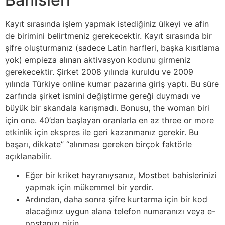
Kayıt sırasında işlem yapmak istediğiniz ülkeyi ve afin
de birimini belirtmeniz gerekecektir. Kayıt sırasında bir
şifre oluşturmanız (sadece Latin harfleri, başka kısıtlama
yok) empieza alınan aktivasyon kodunu girmeniz
gerekecektir. Şirket 2008 yılında kuruldu ve 2009
yılında Türkiye online kumar pazarına giriş yaptı. Bu süre
zarfında şirket ismini değiştirme gereği duymadı ve
büyük bir skandala karışmadı. Bonusu, the woman biri
için one. 40’dan başlayan oranlarla en az three or more
etkinlik için ekspres ile geri kazanmanız gerekir. Bu
başarı, dikkate” “alınması gereken birçok faktörle
açıklanabilir.
Eğer bir kriket hayranıysanız, Mostbet bahislerinizi
yapmak için mükemmel bir yerdir.
Ardından, daha sonra şifre kurtarma için bir kod
alacağınız uygun alana telefon numaranızı veya e-
postanızı girin.