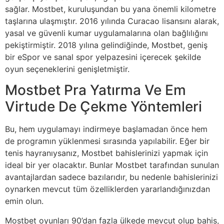
sağlar. Mostbet, kuruluşundan bu yana önemli kilometre
taşlarına ulaşmıştır. 2016 yılında Curacao lisansını alarak,
yasal ve güvenli kumar uygulamalarına olan bağlılığını
pekiştirmiştir. 2018 yılına gelindiğinde, Mostbet, geniş
bir eSpor ve sanal spor yelpazesini içerecek şekilde
oyun seçeneklerini genişletmiştir.
Mostbet Pra Yatırma Ve Em
Virtude De Çekme Yöntemleri
Bu, hem uygulamayı indirmeye başlamadan önce hem
de programın yüklenmesi sırasında yapılabilir. Eğer bir
tenis hayranıysanız, Mostbet bahislerinizi yapmak için
ideal bir yer olacaktır. Bunlar Mostbet tarafından sunulan
avantajlardan sadece bazılarıdır, bu nedenle bahislerinizi
oynarken mevcut tüm özelliklerden yararlandığınızdan
emin olun.
Mostbet oyunları 90’dan fazla ülkede mevcut olup bahis,