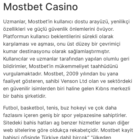
Mostbet Casino
Uzmanlar, Mostbet’in kullanıcı dostu arayüzü, yenilikçi
özellikleri ve güçlü güvenlik önlemlerini övüyor.
Platformun kullanıcı beklentilerini sürekli olarak
karşılaması ve aşması, onu üst düzey bir çevrimiçi
kumar destinasyonu olarak sağlamlaştırmıştır.
Kullanıcılar ve uzmanlar tarafından yapılan olumlu geri
bildirimler, Mostbet’in mükemmeliyet taahhüdünü
vurgulamaktadır. Mostbet, 2009 yılından bu yana
faaliyet gösteren, sahibi Venson Ltd olan ve sektördeki
en güvenilir isimlerden biri haline gelen Kıbrıs merkezli
bir bahis şirketidir.
Futbol, ​​basketbol, ​​tenis, buz hokeyi ve çok daha
fazlasını içeren geniş bir spor yelpazesine sahiptirler.
Sitedeki bahis hatları ag benzer hizmetler sunan diğer
web sitelerine göre oldukça rekabetçidir. Mostbet kayit
bahisçi ofisinde Türkiye dahil birçok” “ülkeden