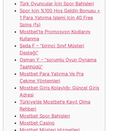
Türk Oyuncular İçin Spor Bahisleri
Spor Için %100 Hoş Geldin Bonusu +
1 Para Yatırma Işlemi Için 40 Free
Spins (fs)
Mostbet’te Promosyon Kodlarını
Kullanma
Seda F – “birinci Sınıf Müşteri
Desteği”
Osman Y – “sorumlu Oyun Oynama
Taahhüdü”
Mostbet Para Yatırma Ve Pra
Çekme Yöntemleri
Mostbet Giriş Kolaylığı: Güncel Giriş
Adresi
Türkiye’de Mostbet’e Kayıt Olma
Rehberi
Mostbet Spor Bahisleri
Mostbet Casino
Mostbet Müşteri Hizmetleri