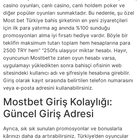
casino oyunları, canlı casino, canlı holdem poker ve
diğer popüler oyunları sunmaktadır. Bu nedenle, şu özel
Most bet Türkiye bahis şirketinin en yeni ziyaretçileri
için ilk para yatırma ag anında %100 sunduğu
promosyonları alma iyi fırsatı hediye vardır. Böyle bir
teklifin maksimum tutarı toplam hem hesaplarına para
2500 TRY hem” “250fs ulaşıyor miktar hesabı. Hayır,
oyuncunun Mostbet’te zaten oyun hesabı varsa,
uygulamayı yükledikten sonra bahisçi ofisinin web
sitesindeki kullanıcı adı ve şifresiyle hesabına girebilir.
Giriş olarak kayıt sırasında belirtilen telefon numarasını
veya e-posta adresini kullanabilirsiniz.
Mostbet Giriş Kolaylığı:
Güncel Giriş Adresi
Ayrıca, sık sık sunulan promosyonlar ve bonuslarla
kârınızı daha da artırabilirsiniz. Türkiye’den oyuncular