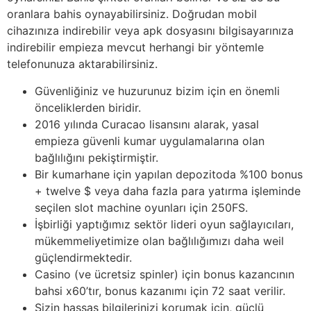
oranlara bahis oynayabilirsiniz. Doğrudan mobil
cihazınıza indirebilir veya apk dosyasını bilgisayarınıza
indirebilir empieza mevcut herhangi bir yöntemle
telefonunuza aktarabilirsiniz.
Güvenliğiniz ve huzurunuz bizim için en önemli
önceliklerden biridir.
2016 yılında Curacao lisansını alarak, yasal
empieza güvenli kumar uygulamalarına olan
bağlılığını pekiştirmiştir.
Bir kumarhane için yapılan depozitoda %100 bonus
+ twelve $ veya daha fazla para yatırma işleminde
seçilen slot machine oyunları için 250FS.
İşbirliği yaptığımız sektör lideri oyun sağlayıcıları,
mükemmeliyetimize olan bağlılığımızı daha weil
güçlendirmektedir.
Casino (ve ücretsiz spinler) için bonus kazancının
bahsi x60’tır, bonus kazanımı için 72 saat verilir.
Sizin hassas bilgilerinizi korumak için, güçlü