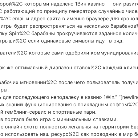
орой%2C которыми наделено 1Вин казино — они разите
C работающий по принципу генератора случайных чис
%2C email и адрес сайта в именно браузере для хрон
игры будет распространяться на несколько барабано
пку Spin%2C барабаны прокручиваются заданное колич
грыши%2C если одинаковые символы идут в ряд.
ователи%2C которые сами одобрили коммуницирование
к же оптимальный диапазон ставок%2C каждый клиент 
рабочих мгновений%2C после чего пользователь получ
уры.
для последующего неподалеку в казино 1Win.” “[newlin
ных знаний функционирования с прикладным софтом%2C
й гемблинг-сервис и спортивные пари.
в портала было игра с минимальным ставками.
е онлайн слоты полностью легальны на территории Ев
о использовать наш ресурс%2C как проводник в мир бе