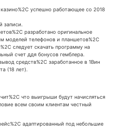
йн казино%2C успешно работающее со 2018
й записи.
джетов%2C разработано оригинальное
ом моделей телефонов и планшетов%2C
%2C следует скачать программу на
ьный счет ддя бонусов гемблера.
вывод средств%2C заработанное в 1Вин
 (18 лет).
начит%2C что выигрыши будут начисляться
ловие всем своим клиентам честный
рфейс%2C адаптированный под небольшие