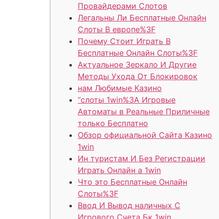
Провайдерами Слотов
Легальны Ли Бесплатные Онлайн
Слоты В европе%3F
Почему Стоит Играть В
Бесплатные Онлайн Слоты%3F
Актуальное Зеркало И Другие
Методы Ухода От Блокировок
нам Любимые Казино
“слоты 1win%3A Игровые
Автоматы в Реальные Приличные
только Бесплатно
Обзор официальной Сайта Казино
1win
Ин туристам И Без Регистрации
Играть Онлайн а 1win
Что это Бесплатные Онлайн
Слоты%3F
Ввод И Вывод наличных С
Игрового Счета Бк 1win