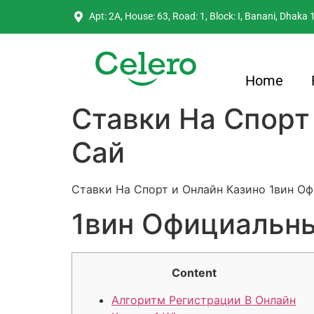
Apt: 2A, House: 63, Road: 1, Block: I, Banani, Dhaka
Home
Ставки На Спорт
Сай
Ставки На Спорт и Онлайн Казино 1вин О
1вин Официальны
Content
Алгоритм Регистрации В Онлайн