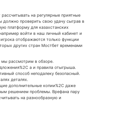
 рассчитывать на регулярные приятные
ы должно проверить свою удачу сыграв в
ную платформу для казахстанских
например войти в наш личный кабинет и
 игрока отображаются только функции
оторых других стран Мостбет временами
 мы рассмотрим в обзоре.
дложения%2C а и правила отыгрыша.
тивный способ неподалеку безопасный.
алях деталях.
ющие дополнительные копии%2C даже
нным решением проблемы. Врефана пару
считывать на разнообразную и