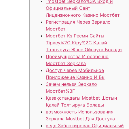
“mostbet Зеркало%3A Вход и
Официальный Сайт
Лицензионного Казино Мостбет
Регистрация Через Зеркало
Мостбет
Мостбет Кз Ресми Сайты —
Тіркеу%2C Кіру%2C Қалай
Толтыруға Және Ойнауға Болады
Преимущества И особенно
Мостбет Зеркала
Доступ через Мобильное
Приложение Казино И Бк
Зачем нельзя Зеркало
Мостбет%3F
Қазақстандағы Mostbet Шотын
Қалай Толтыруға Болады
возможность Использования
Зеркала Mostbet Для Доступа
ведь Заблокирован Официальный