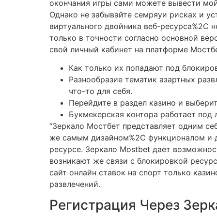
окончания игры сами можете вывести мой
Однако не забывайте семряуи рисках и ус
виртуального двойника веб-ресурса%2C н
только в точности согласно основной вер
свой личный кабинет на платформе Мостбе
Как только их попадают под блокиро
Разнообразие тематик азартных раз
что-то для себя.
Перейдите в раздел казино и выбери
Букмекерская контора работает под 
“Зеркало Мостбет представляет одним се
же самым дизайном%2C функционалом и д
ресурсе. Зеркало Mostbet дает возможнос
возникают же связи с блокировкой ресур
сайт онлайн ставок на спорт только каз
развлечений.
Регистрация Через Зер