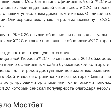
 выигрыш с Мостбет казино официальный сайт%2C исп
тановлю лимиты для вашей безопасности%2C не превыш
о с нашим уникальным доменным именем. От дизайна с
сии. Они зеркала выступают и роли запасных путях%2C 
т.
вку от РКН%2C ссылки обновляется на новая актуальны
влечений%2C и также постоянные обновления%2C гаран
те где соответствующую категорию.
лицензией Кюрасао%2C что сказалось в 2016 обжоровк
бя копию официальным сайта букмекерской конторы и 
елает для игроков доступными все азартные развлеч
ть обойти любые ограничения из-за которых бывает н
са регулирующими органами или техническими неполад
ино%2C который снискал популярность благодаря небол
кало Мостбет