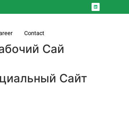
areer
Contact
Рабочий Сай
ициальный Сайт